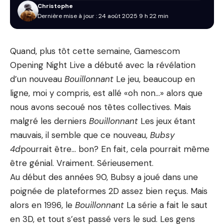
Christophe
Dernière mise à jour : 24 août 2025 9 h 22 min
Quand, plus tôt cette semaine, Gamescom
Opening Night Live a débuté avec la révélation
d’un nouveau
Bouillonnant
Le jeu, beaucoup en
ligne, moi y compris, est allé «oh non…» alors que
nous avons secoué nos têtes collectives. Mais
malgré les derniers
Bouillonnant
Les jeux étant
mauvais, il semble que ce nouveau,
Bubsy
4d
pourrait être… bon? En fait, cela pourrait même
être génial. Vraiment. Sérieusement.
Au début des années 90, Bubsy a joué dans une
poignée de plateformes 2D assez bien reçus. Mais
alors en 1996, le
Bouillonnant
La série a fait le saut
en 3D, et tout s’est passé vers le sud. Les gens