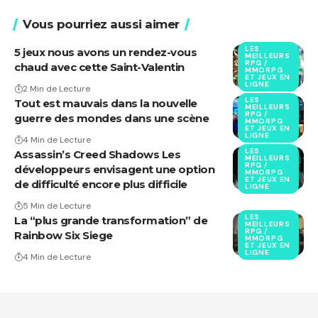
Vous pourriez aussi aimer
LES
5 jeux nous avons un rendez-vous
MEILLEURS
RPG /
chaud avec cette Saint-Valentin
MMORPG
ET JEUX EN
LIGNE
2 Min de Lecture
LES
Tout est mauvais dans la nouvelle
MEILLEURS
RPG /
guerre des mondes dans une scène
MMORPG
ET JEUX EN
LIGNE
4 Min de Lecture
LES
Assassin’s Creed Shadows Les
MEILLEURS
RPG /
développeurs envisagent une option
MMORPG
ET JEUX EN
de difficulté encore plus difficile
LIGNE
5 Min de Lecture
LES
La “plus grande transformation” de
MEILLEURS
RPG /
Rainbow Six Siege
MMORPG
ET JEUX EN
LIGNE
4 Min de Lecture