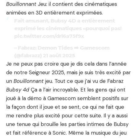
Bouillonnant
Jeu: il contient des cinématiques
animées en 3D entièrement exprimées.
Fait amusant, Bubsy 4D a entièrement
exprimé les cinématiques «pourquoi pas!
pic.twitter.com/drl6a75f9x
– Fabraz: Demon Tides ➡️ Gamescom
(@fabrazz)
21 août 2025
Je ne peux pas croire que je dis cela dans l’année
de notre Seigneur 2025, mais je suis très excité par
un
Bouillonnant
jeu. Tout ce que j’ai vu de Fabraz
Bubsy 4d
Ça a l’air incroyable. Et les gens qui ont
joué à la démo à Gamescom semblent positifs sur
la façon dont il joue et se sent, ce qui ne fait que
me rendre plus excité pour cette suite. Il y a aussi
une tenue qui brouille les parties intimes de Bubsy
et fait référence à Sonic. Même la musique du jeu