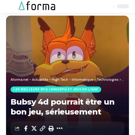
Aa
Font
Resizer
Aforma.net - Actualités - High Tech - Informatique - Technologies
>
Blog
>
J
LES MEILLEURS RPG / MMORPG ET JEUX EN LIGNE
Bubsy 4d pourrait être un
bon jeu, sérieusement