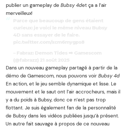
publier un gameplay de
Bubsy 4d
et ça a l’air
merveilleux!
Parce que beaucoup de gens étaient
curieux: je voici le même niveau Bubsy
4D sans essayer de le faire.
pic.twitter.com/xcm6mygps8
– Fabraz: Demon Tides ➡️ Gamescom
(@fabrazz)
21 août 2025
Dans un nouveau gameplay partagé à partir de la
démo de Gamescom, nous pouvons voir
Bubsy 4d
En action, et le jeu semble dynamique et lisse. Le
mouvement et le saut ont l’air accrocheurs, mais il
y a du poids à Bubsy, donc ce n’est pas trop
flottant. Je suis également fan de la personnalité
de Bubsy dans les vidéos publiées jusqu’à présent.
Un autre fait sauvage à propos de ce nouveau