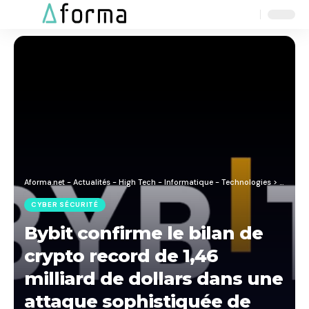
Aa
Font
Resizer
Aforma.net - Actualités - High Tech - Informatique - Technologies
>
Blog
>
C
CYBER SÉCURITÉ
Bybit confirme le bilan de
crypto record de 1,46
milliard de dollars dans une
attaque sophistiquée de