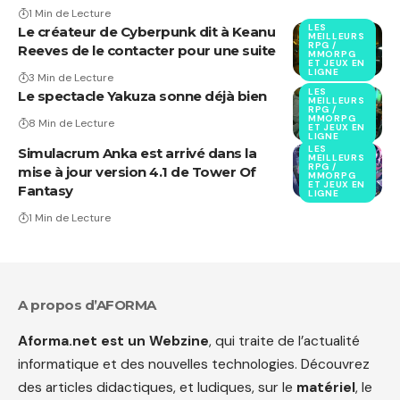
1 Min de Lecture
LES
Le créateur de Cyberpunk dit à Keanu
MEILLEURS
RPG /
Reeves de le contacter pour une suite
MMORPG
ET JEUX EN
LIGNE
3 Min de Lecture
LES
Le spectacle Yakuza sonne déjà bien
MEILLEURS
RPG /
MMORPG
8 Min de Lecture
ET JEUX EN
LIGNE
LES
Simulacrum Anka est arrivé dans la
MEILLEURS
RPG /
mise à jour version 4.1 de Tower Of
MMORPG
ET JEUX EN
Fantasy
LIGNE
1 Min de Lecture
A propos d’AFORMA
Aforma.net est un Webzine
, qui traite de l’actualité
informatique et des nouvelles technologies. Découvrez
des articles didactiques, et ludiques, sur le
matériel
, le