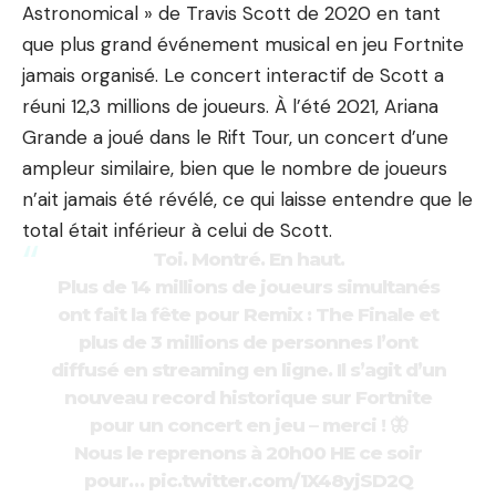
Astronomical » de Travis Scott de 2020 en tant
que plus grand événement musical en jeu Fortnite
jamais organisé. Le concert interactif de Scott a
réuni 12,3 millions de joueurs. À l’été 2021, Ariana
Grande a joué dans le Rift Tour, un concert d’une
ampleur similaire, bien que le nombre de joueurs
n’ait jamais été révélé, ce qui laisse entendre que le
total était inférieur à celui de Scott.
Toi. Montré. En haut.
Plus de 14 millions de joueurs simultanés
ont fait la fête pour Remix : The Finale et
plus de 3 millions de personnes l’ont
diffusé en
streaming
en ligne. Il s’agit d’un
nouveau record historique sur Fortnite
pour un concert en jeu – merci ! 🦋
Nous le reprenons à 20h00 HE ce soir
pour…
pic.twitter.com/1X48yjSD2Q