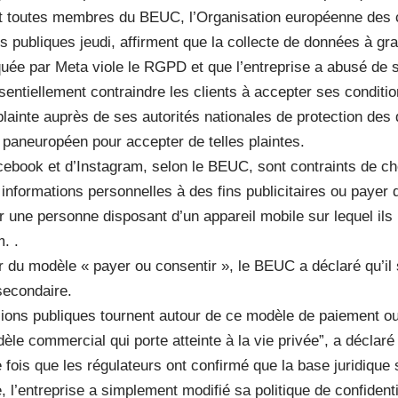
nt toutes membres du BEUC, l’Organisation européenne de
s publiques jeudi, affirment que la collecte de données à gr
ée par Meta viole le RGPD et que l’entreprise a abusé de 
entiellement contraindre les clients à accepter ses conditi
ainte auprès de ses autorités nationales de protection des 
 paneuropéen pour accepter de telles plaintes.
cebook et d’Instagram, selon le BEUC, sont contraints de cho
 informations personnelles à des fins publicitaires ou payer 
 une personne disposant d’un appareil mobile sur lequel ils ut
. .
r du modèle « payer ou consentir », le BEUC a déclaré qu’il 
secondaire.
sions publiques tournent autour de ce modèle de paiement 
le commercial qui porte atteinte à la vie privée”, a déclaré
 fois que les régulateurs ont confirmé que la base juridique 
, l’entreprise a simplement modifié sa politique de confidenti