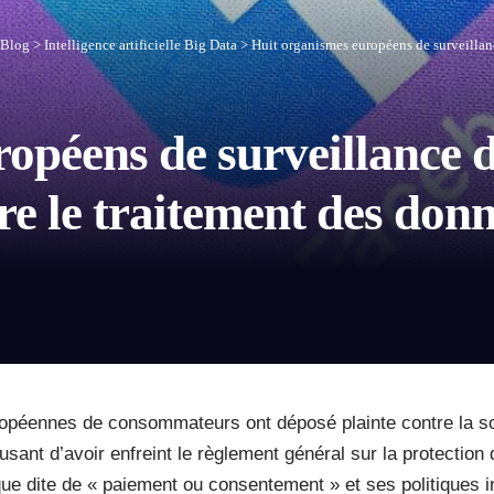
Blog
>
Intelligence artificielle Big Data
>
Huit organismes européens de surveillance de
ropéens de surveillance
tre le traitement des don
ropéennes de consommateurs ont déposé plainte contre la s
usant d’avoir enfreint le règlement général sur la protecti
que dite de « paiement ou consentement » et ses politiques 