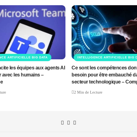
NCE ARTIFICIELLE BIG DATA
INTELLIGENCE ARTIFICIELLE BIG 
ncite les équipes aux agents AI
Ce sont les compétences don
r avec les humains –
besoin pour être embauché da
ue
secteur technologique – Com
ture
2 Min de Lecture