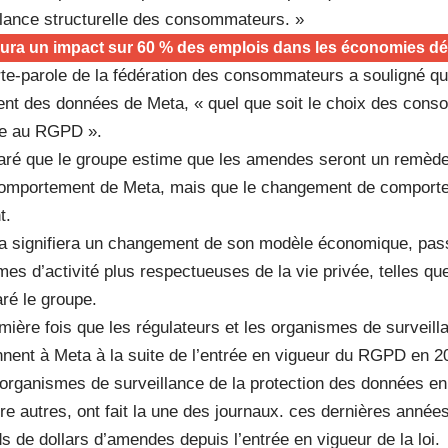
llance structurelle des consommateurs. »
aura un impact sur 60 % des emplois dans les économies d
orte-parole de la fédération des consommateurs a souligné qu
ment des données de Meta, « quel que soit le choix des cons
me au RGPD ».
laré que le groupe estime que les amendes seront un remède
 comportement de Meta, mais que le changement de comporte
t.
la signifiera un changement de son modèle économique, passa
mes d’activité plus respectueuses de la vie privée, telles que
aré le groupe.
remière fois que les régulateurs et les organismes de surveill
nent à Meta à la suite de l’entrée en vigueur du RGPD en 20
rganismes de surveillance de la protection des données en
re autres, ont fait la une des journaux. ces dernières années,
ds de dollars d’amendes depuis l’entrée en vigueur de la loi.