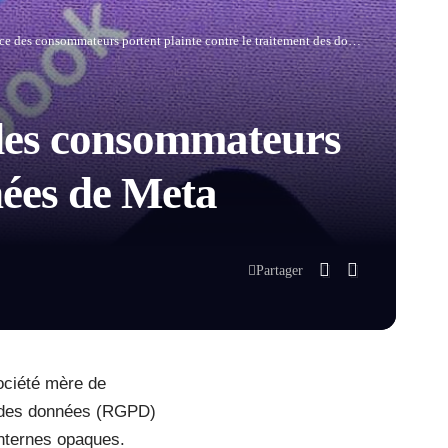
s consommateurs portent plainte contre le traitement des données de Meta
 des consommateurs
nées de Meta
Partager
ociété mère de
on des données (RGPD)
internes opaques.