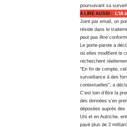
poursuivant sa survei
A LIRE AUSSI :
L'IA 
Joint par email, un p
réside dans le traite
peut pas être confor
Le porte-parole a déc
où elles modifient le
recherchent réellemen
“En fin de compte, ce
surveillance à des for
contextuelles”, a décl
C’est loin d’être la p
des données s’en pren
déposées auprès des o
Uni et en Autriche, ent
payé plus de 2 milliar