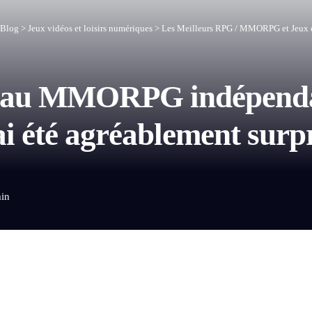
Blog
>
Jeux vidéos et loisirs numériques
>
Les Meilleurs RPG / MMORPG et Jeux 
veau MMORPG indépendan
ai été agréablement surp
min