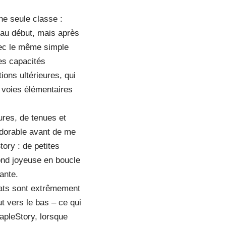
ne seule classe :
 au début, mais après
ec le même simple
les capacités
tions ultérieures, qui
 voies élémentaires
ures, de tenues et
 adorable avant de me
ory : de petites
nd joyeuse en boucle
ante.
ats sont extrêmement
t vers le bas – ce qui
apleStory, lorsque