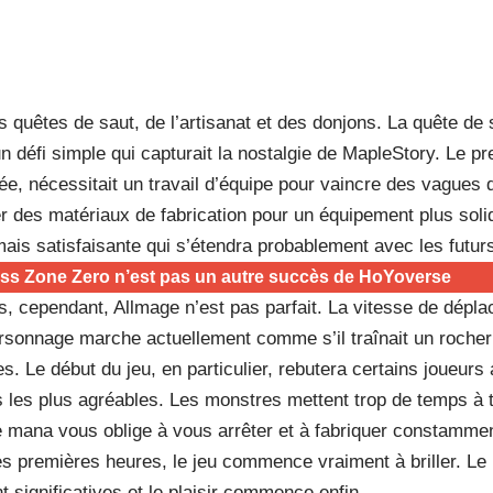
s quêtes de saut, de l’artisanat et des donjons. La quête d
 un défi simple qui capturait la nostalgie de MapleStory. Le p
ée, nécessitait un travail d’équipe pour vaincre des vagues
er des matériaux de fabrication pour un équipement plus solide
ais satisfaisante qui s’étendra probablement avec les futur
ss Zone Zero n’est pas un autre succès de HoYoverse
 cependant, Allmage n’est pas parfait. La vitesse de dépla
ersonnage marche actuellement comme s’il traînait un rocher
. Le début du jeu, en particulier, rebutera certains joueurs 
es les plus agréables. Les monstres mettent trop de temps à t
e mana vous oblige à vous arrêter et à fabriquer constamm
s premières heures, le jeu commence vraiment à briller. Le 
significatives et le plaisir commence enfin.