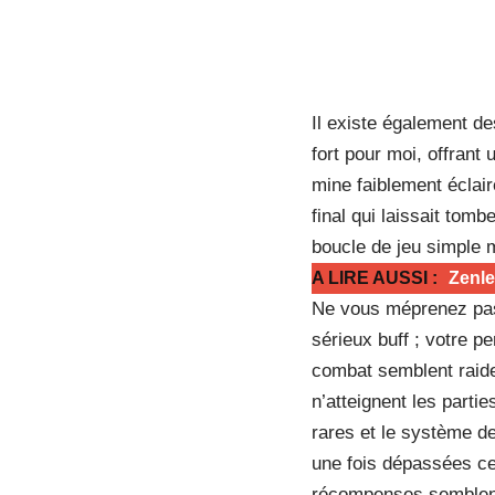
Il existe également de
fort pour moi, offrant
mine faiblement éclair
final qui laissait tomb
boucle de jeu simple m
A LIRE AUSSI :
Zenle
Ne vous méprenez pas,
sérieux buff ; votre p
combat semblent raides
n’atteignent les parti
rares et le système d
une fois dépassées ce
récompenses semblent 