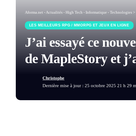
Aforma.net - Actualités - High Tech - Informatique - Technologies
>
LES MEILLEURS RPG / MMORPG ET JEUX EN LIGNE
J’ai essayé ce nou
de MapleStory et j’
Christophe
Dernière mise à jour : 25 octobre 2025 21 h 29 