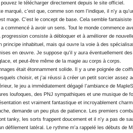
ouvez le télécharger directement depuis le site officiel.
te marqué, c’est que, comme son nom l’indique, il n’y a qu’u
st mage. C’est le concept de base. Cela semble fantaisiste
a a commencé à avoir un sens. Tout le monde commence av
 la progression consiste à débloquer et à améliorer de nouvel
n principe inhabituel, mais qui ouvre la voie à des spécialisa
mises en œuvre. Je suppose qu’il y aura éventuellement des
a glace, et peut-être même de la magie au corps à corps.
nages était étonnamment solide. Il y a une poignée de coiff
squels choisir, et j’ai réussi à créer un petit sorcier assez
ntérieur, le jeu a immédiatement dégagé l’ambiance de MapleSt
ures loufoques, des PNJ sympathiques et une musique de fo
résentation est vraiment fantastique et incroyablement charm
nche, demande un peu plus de patience. Les premiers comb
nt tanky, les sorts frappent doucement et il n’y a pas de sau
n défilement latéral. Le rythme m’a rappelé les débuts de M