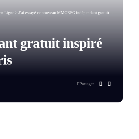
en Ligne
>
J’ai essayé ce nouveau MMORPG indépendant gratuit inspiré de MapleStory et j’ai été agréablement surpris
t gratuit inspiré
ris
Partager