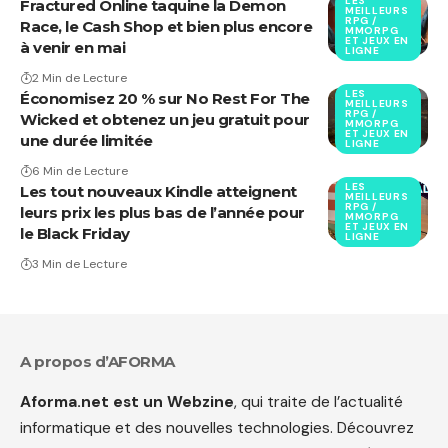
LES
Fractured Online taquine la Demon
MEILLEURS
RPG /
Race, le Cash Shop et bien plus encore
MMORPG
ET JEUX EN
à venir en mai
LIGNE
2 Min de Lecture
LES
Économisez 20 % sur No Rest For The
MEILLEURS
RPG /
Wicked et obtenez un jeu gratuit pour
MMORPG
ET JEUX EN
une durée limitée
LIGNE
6 Min de Lecture
LES
Les tout nouveaux Kindle atteignent
MEILLEURS
RPG /
leurs prix les plus bas de l’année pour
MMORPG
ET JEUX EN
le Black Friday
LIGNE
3 Min de Lecture
A propos d’AFORMA
Aforma.net est un Webzine
, qui traite de l’actualité
informatique et des nouvelles technologies. Découvrez