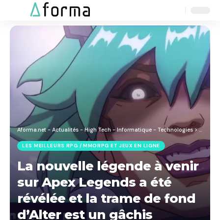
Aa
Font
Resizer
Aforma.net - Actualités - High Tech - Informatique - Technologies
>
Blog
>
J
LES MEILLEURS RPG / MMORPG ET JEUX EN LIGNE
La nouvelle légende à venir
sur Apex Legends a été
révélée et la trame de fond
d’Alter est un gâchis