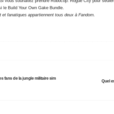
. Si vous souhaitez prendre Robocop: Rogue City pour seule
ssi le Build Your Own Gake Bundle.
 et fanatiques appartiennent tous deux à Fandom.
s fans de la jungle militaire sim
Quel es