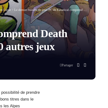
en Ligne
>
Le dernier bundle de jeux PC de Fanatical comprend Death Stranding: Director’s Cut, Cryptmaster et 20 autres jeux
 comprend Death
0 autres jeux
Partager
 possibilité de prendre
bons titres dans le
s les Alpes