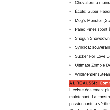
Chevaliers à moins
École: Super Headm
Meg’s Monster (St
Paleo Pines (pont à
Shogun Showdown 
Syndicat souverain
Sucker For Love Do
Ultimate Zombie D
WildMender (Steam
A LIRE AUSSI :
Comme
Il existe également p
maintenant. La constr
passionnants à vérifi