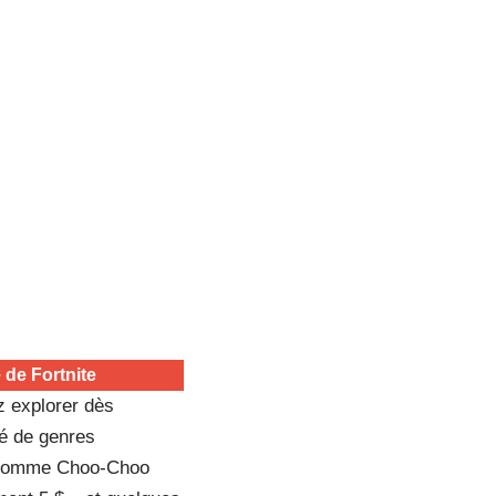
 de Fortnite
z explorer dès
té de genres
ts comme Choo-Choo