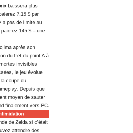
rix baissera plus
paierez 7,15 $ par
y a pas de limite au
 paierez 145 $ – une
Kojima après son
n du fret du point A à
 mortes invisibles
sées, le jeu évolue
 la coupe du
gameplay. Depuis que
llent moyen de sauter
nd finalement vers PC.
ntimidation
e de Zelda si c’était
uvez attendre des