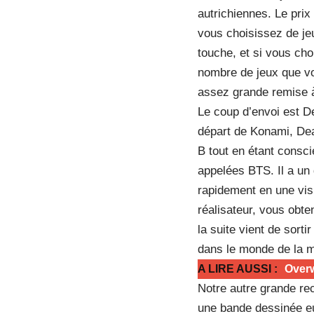
autrichiennes. Le prix
vous choisissez de jeu
touche, et si vous choi
nombre de jeux que vo
assez grande remise à
Le coup d’envoi est D
départ de Konami, Deat
B tout en étant consci
appelées BTS. Il a un
rapidement en une visi
réalisateur, vous obt
la suite vient de sort
dans le monde de la m
A LIRE AUSSI :
Overw
Notre autre grande re
une bande dessinée e