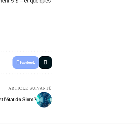
ment 5 $ – et quelques
Facebook
ARTICLE SUIVANT
t l’état de Siem?