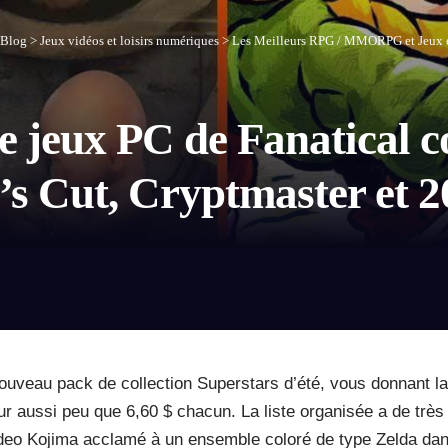
Blog
>
Jeux vidéos et loisirs numériques
>
Les Meilleurs RPG / MMORPG et Jeux 
de jeux PC de Fanatical
’s Cut, Cryptmaster et 2
ouveau pack de collection Superstars d’été, vous donnant la
r aussi peu que 6,60 $ chacun. La liste organisée a de très 
Hideo Kojima acclamé à un ensemble coloré de type Zelda dan