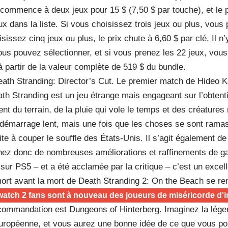
 commence à deux jeux pour 15 $ (7,50 $ par touche), et le p
x dans la liste. Si vous choisissez trois jeux ou plus, vous 
sissez cinq jeux ou plus, le prix chute à 6,60 $ par clé. Il n’
us pouvez sélectionner, et si vous prenez les 22 jeux, vous
 partir de la valeur complète de 519 $ du bundle.
eath Stranding: Director’s Cut. Le premier match de Hideo 
h Stranding est un jeu étrange mais engageant sur l’obtentio
ent du terrain, de la pluie qui vole le temps et des créatures
 démarrage lent, mais une fois que les choses se sont ramas
te à couper le souffle des États-Unis. Il s’agit également de
enez donc de nombreuses améliorations et raffinements de 
ir sur PS5 – et a été acclamée par la critique – c’est un exce
ort avant la mort de Death Stranding 2: On the Beach se re
atch 2 fans sont à nouveau des joueurs de miséricorde d'i
commandation est Dungeons of Hinterberg. Imaginez la légend
uropéenne, et vous aurez une bonne idée de ce que vous po