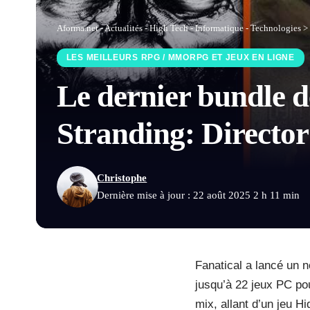
Aforma.net - Actualités - High Tech - Informatique - Technologies
>
LES MEILLEURS RPG / MMORPG ET JEUX EN LIGNE
Le dernier bundle 
Stranding: Director
Christophe
Dernière mise à jour : 22 août 2025 2 h 11 min
Fanatical a lancé un n
jusqu’à 22 jeux PC pou
mix, allant d’un jeu 