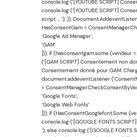
console.log (‘[YOUTUBE SCRIPT] Consen
console.log (‘[YOUTUBE SCRIPT] Cons
script … ‘); )); Document.AddeventList
HasConsentGam = ConsentManager.Ch
‘Google Ad Manager’,
‘GAM’
])); if (hasconsentgam.some (vendeur =>
(‘[GAM SCRIPT] Consentement non donn
Consentement donné pour GAM. Chargeme
document.addeventListener (‘Consent
= ConsentManager.CheckConsentByVen
‘Google Fonts’,
‘Google Web Fonts’
])); if (HasConsentGooglefont.Some (ve
console.log (‘[GOOGLE FONTS SCRIPT]
‘); else console.log (‘[GOOGLE FONTS