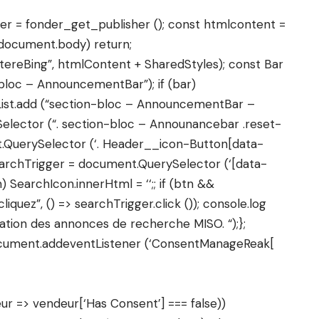
sher = fonder_get_publisher (); const htmlcontent =
! document.body) return;
tereBing”, htmlContent + SharedStyles); const Bar
bloc – AnnouncementBar”); if (bar)
sList.add (“section-bloc – AnnouncementBar –
ySelector (“. section-bloc – Announancebar .reset-
.QuerySelector (‘. Header__icon-Button[data-
earchTrigger = document.QuerySelector (‘[data-
n) SearchIcon.innerHtml = ‘
‘;; if (btn &&
iquez”, () => searchTrigger.click ()); console.log
isation des annonces de recherche MISO. “);};
ocument.addeventListener (‘ConsentManageReak[
ur => vendeur[‘Has Consent’] === false))