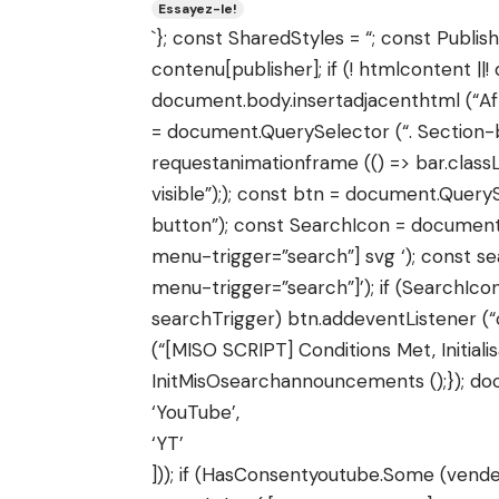
Essayez-le!
`}; const SharedStyles = “; const Publi
contenu[publisher]; if (! htmlcontent ||
document.body.insertadjacenthtml (“Af
= document.QuerySelector (“. Section-
requestanimationframe (() => bar.clas
visible”);); const btn = document.Quer
button”); const SearchIcon = document
menu-trigger=”search”] svg ‘); const s
menu-trigger=”search”]’); if (SearchIco
searchTrigger) btn.addeventListener (“cl
(“[MISO SCRIPT] Conditions Met, Initial
InitMisOsearchannouncements ();}); d
‘YouTube’,
‘YT’
])); if (HasConsentyoutube.Some (vende