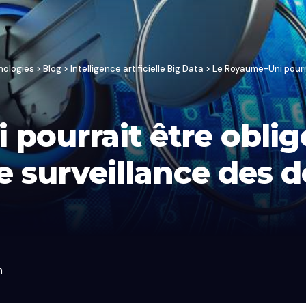
nologies
>
Blog
>
Intelligence artificielle Big Data
>
Le Royaume-Uni pourrait être 
pourrait être oblig
 surveillance des 
n