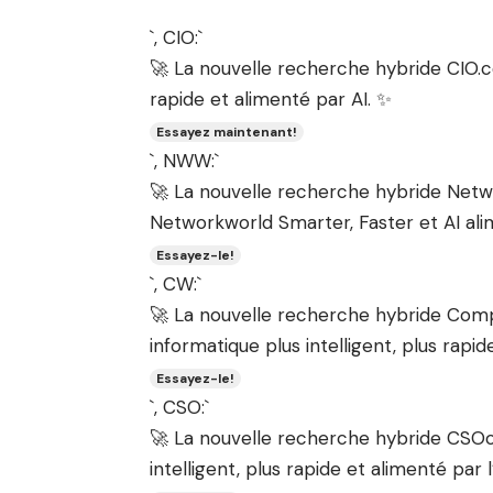
`, CIO:`
🚀 La nouvelle recherche hybride CIO.co
rapide et alimenté par AI. ✨
Essayez maintenant!
`, NWW:`
🚀 La nouvelle recherche hybride Netw
Networkworld Smarter, Faster et AI al
Essayez-le!
`, CW:`
🚀 La nouvelle recherche hybride Comp
informatique plus intelligent, plus rapid
Essayez-le!
`, CSO:`
🚀 La nouvelle recherche hybride CSOo
intelligent, plus rapide et alimenté par l