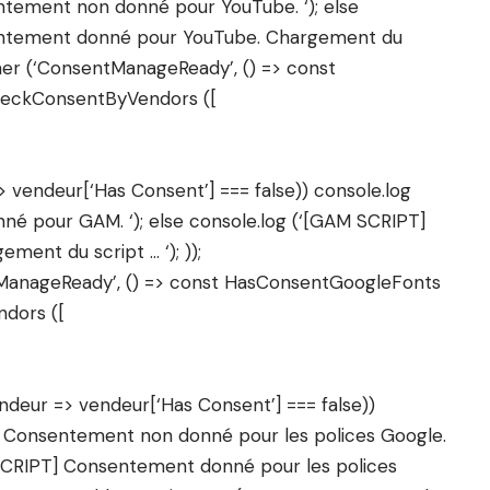
tement non donné pour YouTube. ‘); else
entement donné pour YouTube. Chargement du
ener (‘ConsentManageReady’, () => const
eckConsentByVendors ([
 vendeur[‘Has Consent’] === false)) console.log
é pour GAM. ‘); else console.log (‘[GAM SCRIPT]
nt du script … ‘); ));
ManageReady’, () => const HasConsentGoogleFonts
dors ([
ndeur => vendeur[‘Has Consent’] === false))
 Consentement non donné pour les polices Google.
 SCRIPT] Consentement donné pour les polices