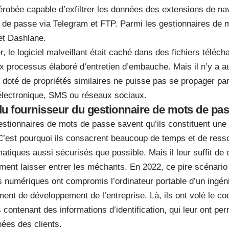
obée capable d’exfiltrer les données des extensions de nav
 de passe via Telegram et FTP. Parmi les gestionnaires de 
et Dashlane.
, le logiciel malveillant était caché dans des fichiers téléch
ux processus élaboré d’entretien d’embauche. Mais il n’y a 
t doté de propriétés similaires ne puisse pas se propager pa
électronique, SMS ou réseaux sociaux.
 du fournisseur du gestionnaire de mots de pa
estionnaires de mots de passe savent qu’ils constituent une 
 C’est pourquoi ils consacrent beaucoup de temps et de ress
atiques aussi sécurisés que possible. Mais il leur suffit d
ement laisser entrer les méchants. En 2022, ce pire scénario 
 numériques ont compromis l’ordinateur portable d’un ingén
ent de développement de l’entreprise. Là, ils ont volé le co
ontenant des informations d’identification, qui leur ont pe
ées des clients.