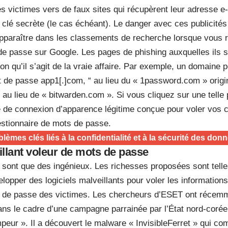
es victimes vers de faux sites qui récupèrent leur adresse e-
r clé secrète (le cas échéant). Le danger avec ces publicités
apparaître dans les classements de recherche lorsque vous 
de passe sur Google. Les pages de phishing auxquelles ils s
on qu’il s’agit de la vraie affaire. Par exemple, un domaine 
 de passe app1[.]com, “
au lieu du « 1password.com » origi
au lieu de « bitwarden.com ». Si vous cliquez sur une telle
e de connexion d’apparence légitime conçue pour voler vos 
estionnaire de mots de passe.
blèmes clés liés à la confidentialité et à la sécurité des don
illant voleur de mots de passe
 sont que des ingénieux. Les richesses proposées sont telle
lopper des logiciels malveillants pour voler les informations 
s de passe des victimes. Les chercheurs d’ESET ont récem
ans le cadre d’une campagne parrainée par l’État nord-corée
eur ». Il a découvert le malware « InvisibleFerret » qui com