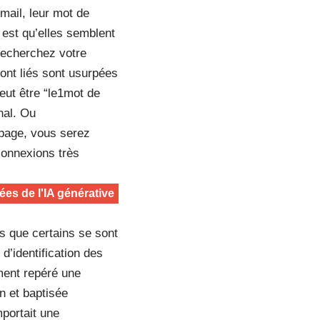
mail, leur mot de
 est qu’elles semblent
recherchez votre
ont liés sont usurpées
peut être
“le1mot de
nal. Ou
 page, vous serez
connexions très
nées de l'IA générative
s que certains se sont
d’identification des
ment repéré une
n et baptisée
portait une