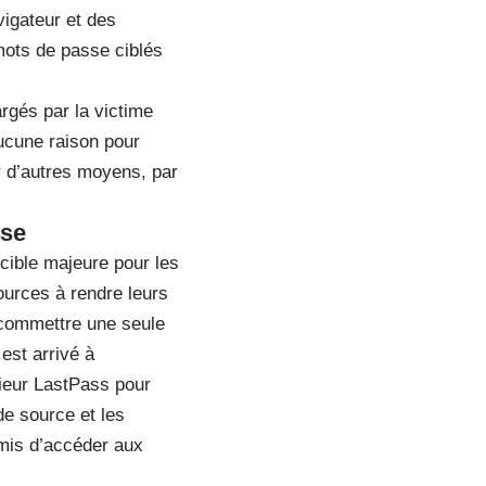
igateur et des
mots de passe ciblés
argés par la victime
aucune raison pour
r d’autres moyens, par
sse
cible majeure pour les
ources à rendre leurs
e commettre une seule
est arrivé à
ieur LastPass pour
de source et les
rmis d’accéder aux