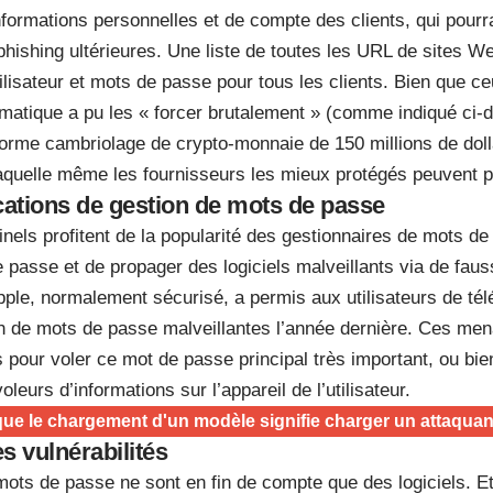
formations personnelles et de compte des clients, qui pourrai
hishing ultérieures. Une liste de toutes les URL de sites We
tilisateur et mots de passe pour tous les clients. Bien que ce
formatique a pu les « forcer brutalement » (comme indiqué ci
norme cambriolage de crypto-monnaie de 150 millions de doll
aquelle même les fournisseurs les mieux protégés peuvent pa
cations de gestion de mots de passe
inels profitent de la popularité des gestionnaires de mots de
passe et de propager des logiciels malveillants via de faus
ple, normalement sécurisé, a permis aux utilisateurs de tél
on de mots de passe malveillantes l’année dernière. Ces me
pour voler ce mot de passe principal très important, ou bie
oleurs d’informations sur l’appareil de l’utilisateur.
ue le chargement d'un modèle signifie charger un attaquan
es vulnérabilités
ots de passe ne sont en fin de compte que des logiciels. Et 