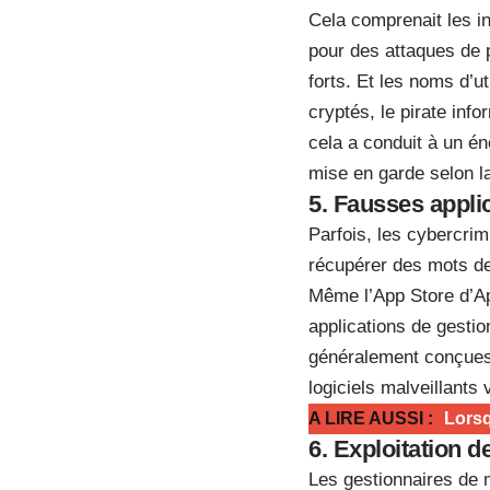
Cela comprenait les in
pour des attaques de p
forts. Et les noms d’u
cryptés, le pirate in
cela a conduit à un é
mise en garde selon l
5. Fausses appli
Parfois, les cybercrim
récupérer des mots de 
Même l’App Store d’Ap
applications de gesti
généralement conçues 
logiciels malveillants v
A LIRE AUSSI :
Lorsq
6. Exploitation d
Les gestionnaires de m