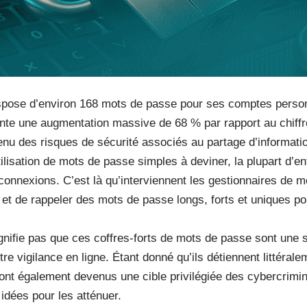
spose d’environ 168 mots de passe pour ses comptes person
nte une augmentation massive de 68 % par rapport au chiffr
u des risques de sécurité associés au partage d’information
tilisation de mots de passe simples à deviner, la plupart d’e
connexions. C’est là qu’interviennent les gestionnaires de 
 et de rappeler des mots de passe longs, forts et uniques p
gnifie pas que ces coffres-forts de mots de passe sont une s
re vigilance en ligne. Étant donné qu’ils détiennent littérale
ont également devenus une cible privilégiée des cybercrimine
 idées pour les atténuer.