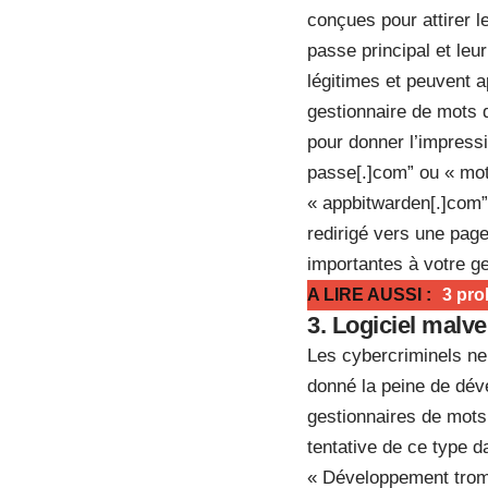
conçues pour attirer l
passe principal et leu
légitimes et peuvent 
gestionnaire de mots 
pour donner l’impressi
passe[.]com”
ou
« mot
« appbitwarden[.]com”
redirigé vers une pag
importantes à votre g
A LIRE AUSSI :
3 pro
3. Logiciel malve
Les cybercriminels ne
donné la peine de déve
gestionnaires de mot
tentative de ce type d
« Développement tromp