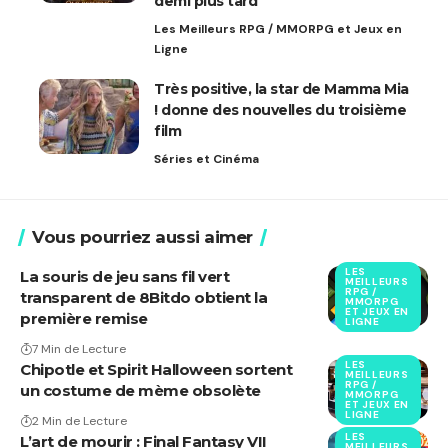
demi plus tard
Les Meilleurs RPG / MMORPG et Jeux en
Ligne
Très positive, la star de Mamma Mia
! donne des nouvelles du troisième
film
Séries et Cinéma
Vous pourriez aussi aimer
LES
La souris de jeu sans fil vert
MEILLEURS
RPG /
transparent de 8Bitdo obtient la
MMORPG
ET JEUX EN
première remise
LIGNE
7 Min de Lecture
LES
Chipotle et Spirit Halloween sortent
MEILLEURS
RPG /
un costume de mème obsolète
MMORPG
ET JEUX EN
LIGNE
2 Min de Lecture
LES
L’art de mourir : Final Fantasy VII
MEILLEURS