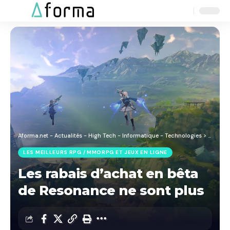
Aa
Font
Resizer
Aforma.net - Actualités - High Tech - Informatique - Technologies
>
Blog
>
J
LES MEILLEURS RPG / MMORPG ET JEUX EN LIGNE
Les rabais d’achat en bêta
de Resonance ne sont plus