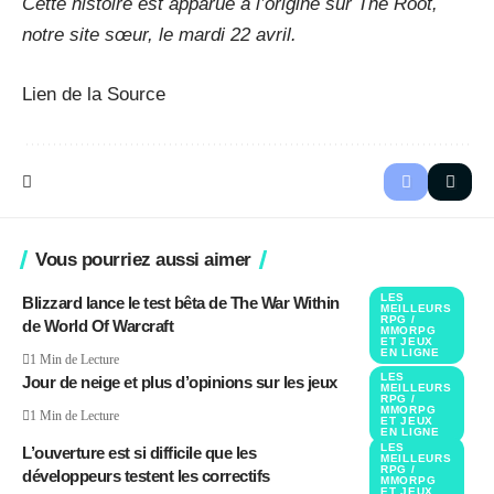
Cette histoire est apparue à l’origine sur The Root,
notre site sœur, le mardi 22 avril.
Lien de la Source
Vous pourriez aussi aimer
LES
Blizzard lance le test bêta de The War Within
MEILLEURS
RPG /
de World Of Warcraft
MMORPG
ET JEUX
EN LIGNE
1 Min de Lecture
LES
Jour de neige et plus d’opinions sur les jeux
MEILLEURS
RPG /
MMORPG
1 Min de Lecture
ET JEUX
EN LIGNE
LES
L’ouverture est si difficile que les
MEILLEURS
RPG /
développeurs testent les correctifs
MMORPG
ET JEUX