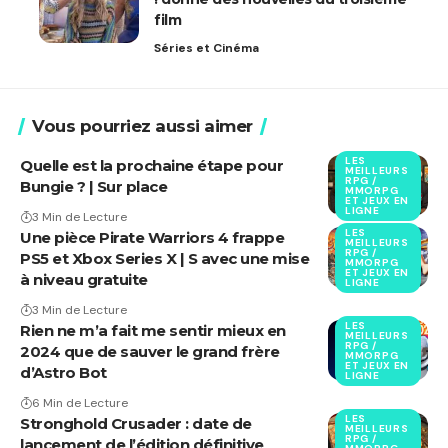
film
Séries et Cinéma
Vous pourriez aussi aimer
LES
Quelle est la prochaine étape pour
MEILLEURS
RPG /
Bungie ? | Sur place
MMORPG
ET JEUX EN
LIGNE
3 Min de Lecture
LES
Une pièce Pirate Warriors 4 frappe
MEILLEURS
RPG /
PS5 et Xbox Series X | S avec une mise
MMORPG
ET JEUX EN
à niveau gratuite
LIGNE
3 Min de Lecture
LES
Rien ne m’a fait me sentir mieux en
MEILLEURS
RPG /
2024 que de sauver le grand frère
MMORPG
ET JEUX EN
d’Astro Bot
LIGNE
6 Min de Lecture
LES
Stronghold Crusader : date de
MEILLEURS
RPG /
lancement de l’édition définitive