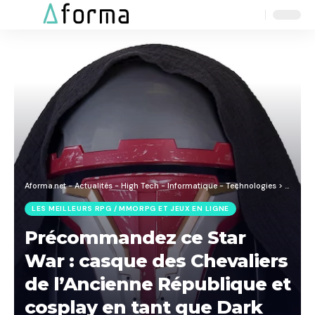
Aa
Font
Resizer
Aforma.net - Actualités - High Tech - Informatique - Technologies
>
Blog
>
J
LES MEILLEURS RPG / MMORPG ET JEUX EN LIGNE
Précommandez ce Star
War : casque des Chevaliers
de l’Ancienne République et
cosplay en tant que Dark