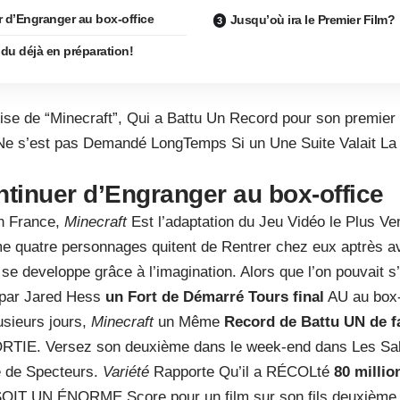
r d’Engranger au box-office
Jusqu’où ira le Premier Film?
 du déjà en préparation!
ise de “Minecraft”, Qui a Battu Un Record pour son premie
Ne s’est pas Demandé LongTemps Si un Une Suite Valait La 
tinuer d’Engranger au box-office
en France,
Minecraft
Est l’adaptation du Jeu Vidéo le Plus Ve
e quatre personnages quitent de Rentrer chez eux aptrès av
e developpe grâce à l’imagination. Alors que l’on pouvait s’
 par Jared Hess
un Fort de Démarré Tours final
AU au box-
usieurs jours,
Minecraft
un Même
Record de Battu UN de fa
IE. Versez son deuxième dans le week-end dans Les Salles,
 de Specteurs.
Variété
Rapporte Qu’il a RÉCOLté
80 millio
SOIT UN ÉNORME Score pour un film sur son fils deuxièm