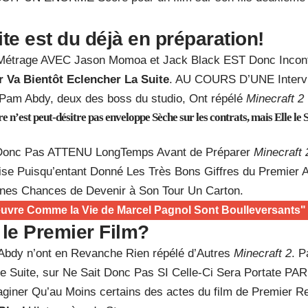
ite est du déjà en préparation!
-Métrage AVEC Jason Momoa et Jack Black EST Donc Incont
 Va Bientôt Eclencher La Suite
. AU COURS D’UNE Inter
 Pam Abdy, deux des boss du studio, Ont répélé
Minecraft 2
re n’est peut-désitre pas enveloppe Sèche sur les contrats, mais Elle le 
 Donc Pas ATTENU LongTemps Avant de Préparer
Minecraft 
rise Puisqu’entant Donné Les Très Bons Giffres du Premier A
nes Chances de Devenir à Son Tour Un Carton.
uvre Comme la Vie de Marcel Pagnol Sont Boulleversants"
 le Premier Film?
Abdy n’ont en Revanche Rien répélé d’Autres
Minecraft 2
. P
tte Suite, sur Ne Sait Donc Pas SI Celle-Ci Sera Portate P
aginer Qu’au Moins certains des actes du film de Premier R