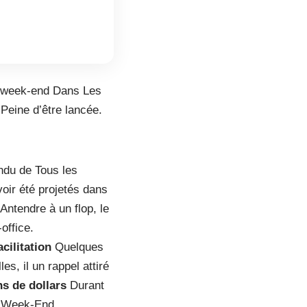
r week-end Dans Les
Peine d’être lancée.
ndu de Tous les
oir été projetés dans
Antendre à un flop, le
office.
cilitation
Quelques
 il un rappel attiré
ns de dollars
Durant
e Week-End