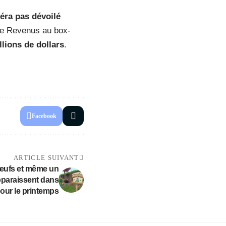
séra pas dévoilé
 de Revenus au box-
llions de dollars
.
Facebook
ARTICLE SUIVANT
s œufs et même un
pparaissent dans
ur le printemps