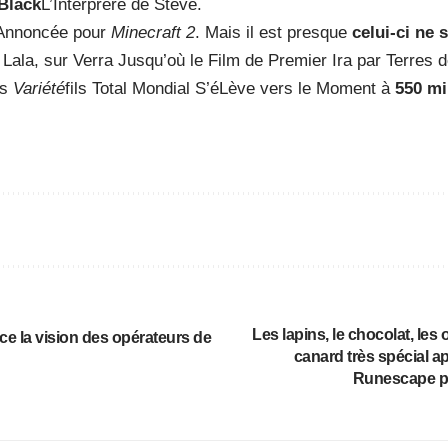
Black
L’Interprère de Steve.
 Annoncée pour
Minecraft 2
. Mais il est presque
celui-ci ne 
 Lala, sur Verra Jusqu’où le Film de Premier Ira par Terres
ès
Variété
fils Total Mondial S’éLève vers le Moment à
550 mi
Les lapins, le chocolat, le
e la vision des opérateurs de
canard très spécial a
Runescape po