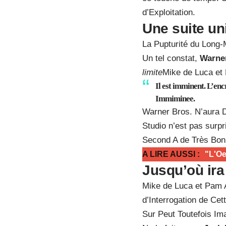
d’Exploitation.
Une suite un
La Pupturité du Long
Un tel constat,
Warner
limite
Mike de Luca et
Il est imminent. L’enc
Immiminee.
Warner Bros. N’aura
Studio n’est pas surp
Second A de Très Bon
A LIRE AUSSI :
"L'Oe
Jusqu’où ira
Mike de Luca et Pam 
d’Interrogation de Ce
Sur Peut Toutefois Im