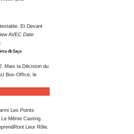
estable. Et Devant
view AVEC
Date
:
Sera de faça
2
. Mais la Décision du
U Box-Office, le
armi Les Points
AR Le Même Casting.
eprendRont Leur Rôle.