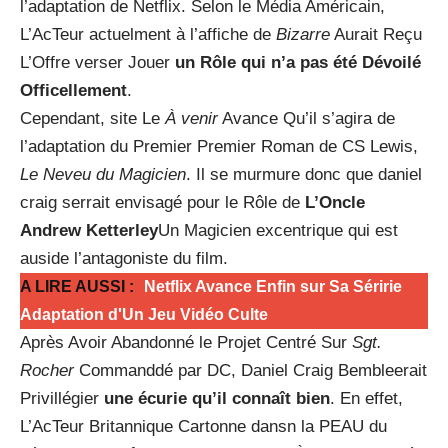
l’adaptation de Netflix. Selon le Média Américain,
L’AcTeur actuelment à l’affiche de
Bizarre
Aurait Reçu
L’Offre verser Jouer
un Rôle qui n’a pas été Dévoilé
Officellement
.
Cependant, site Le
À venir
Avance Qu’il s’agira de
l’adaptation du Premier Premier Roman de CS Lewis,
Le Neveu du Magicien
. Il se murmure donc que daniel
craig serrait envisagé pour le Rôle de
L’Oncle
Andrew Ketterley
Un Magicien excentrique qui est
auside l’antagoniste du film.
A LIRE AUSSI :
Netflix Avance Enfin sur Sa Séririe
Adaptation d'Un Jeu Vidéo Culte
Après Avoir Abandonné le Projet Centré Sur
Sgt.
Rocher
Commanddé par DC, Daniel Craig Bembleerait
Privillégier
une écurie qu’il connaît bien
. En effet,
L’AcTeur Britannique Cartonne dansn la PEAU du