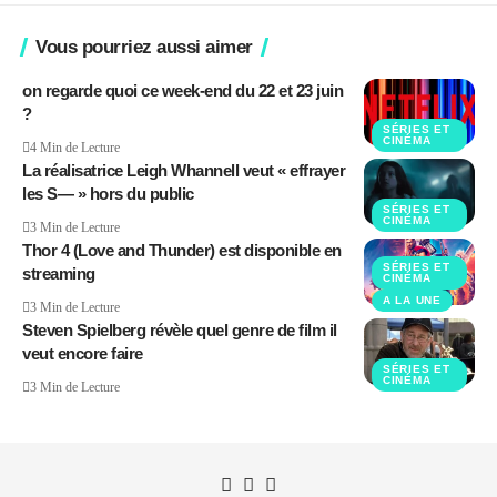
Vous pourriez aussi aimer
on regarde quoi ce week-end du 22 et 23 juin
?
SÉRIES ET
CINÉMA
4 Min de Lecture
La réalisatrice Leigh Whannell veut « effrayer
les S— » hors du public
SÉRIES ET
CINÉMA
3 Min de Lecture
Thor 4 (Love and Thunder) est disponible en
SÉRIES ET
streaming
CINÉMA
A LA UNE
3 Min de Lecture
Steven Spielberg révèle quel genre de film il
veut encore faire
SÉRIES ET
CINÉMA
3 Min de Lecture