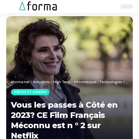
Aa
Font
Resizer
Aforma.net - Actualités - High Tech - Informatique - Technologies
>
Blog
>
S
SÉRIES ET CINÉMA
Vous les passes à Côté en
2023? CE Film Français
Méconnu est n ° 2 sur
Netflix