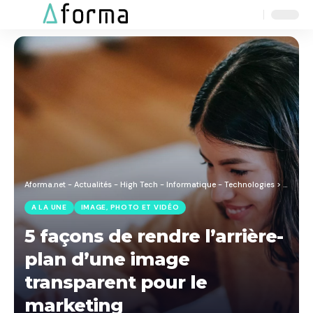
Aa
Font
Resizer
Aforma.net - Actualités - High Tech - Informatique - Technologies
>
Blog
>
M
A LA UNE
IMAGE, PHOTO ET VIDÉO
5 façons de rendre l’arrière-
plan d’une image
transparent pour le
marketing