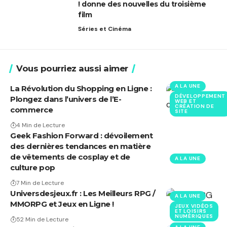
! donne des nouvelles du troisième
film
Séries et Cinéma
Vous pourriez aussi aimer
A LA UNE
La Révolution du Shopping en Ligne :
DÉVELOPPEMENT
Plongez dans l’univers de l’E-
WEB ET
CRÉATION DE
commerce
SITE
4 Min de Lecture
Geek Fashion Forward : dévoilement
des dernières tendances en matière
de vêtements de cosplay et de
A LA UNE
culture pop
7 Min de Lecture
Universdesjeux.fr : Les Meilleurs RPG /
A LA UNE
MMORPG et Jeux en Ligne !
JEUX VIDÉOS
ET LOISIRS
NUMÉRIQUES
52 Min de Lecture