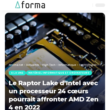
Aa
Font
Resizer
Aforma.net - Actualités - High Tech - Informatique - Technologies
>
Blog
>
M
A LA UNE
MATÉRIEL INFORMATIQUE ET ORDINATEURS
Le Raptor Lake d’Intel avec
un processeur 24 cœurs
pourrait affronter AMD Zen
4 en 2022