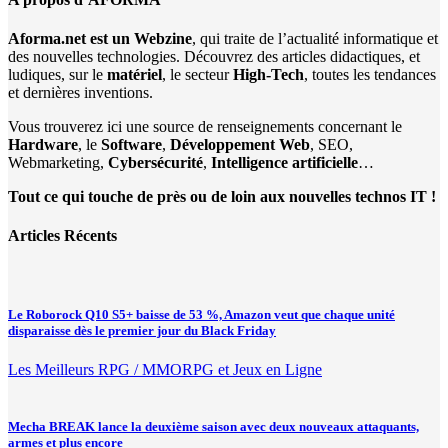
Aforma.net est un Webzine
, qui traite de l’actualité informatique et
des nouvelles technologies. Découvrez des articles didactiques, et
ludiques, sur le
matériel
, le secteur
High-Tech
, toutes les tendances
et dernières inventions.
Vous trouverez ici une source de renseignements concernant le
Hardware
, le
Software
,
Développement Web
, SEO,
Webmarketing,
Cybersécurité
,
Intelligence artificielle
…
Tout ce qui touche de près ou de loin aux nouvelles technos IT !
Articles Récents
Le Roborock Q10 S5+ baisse de 53 %, Amazon veut que chaque unité
disparaisse dès le premier jour du Black Friday
Les Meilleurs RPG / MMORPG et Jeux en Ligne
Mecha BREAK lance la deuxième saison avec deux nouveaux attaquants,
armes et plus encore