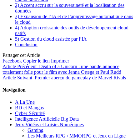
2) Accent accru sur la souveraineté et la localisation des
données
3) Expansion de l’IA et de l’apprentissage automatique dans
le cloud
4) Adoption croissante des outils de développement cloud
natifs
5) Gestion du cloud assistée par l’IA
Conclusion
Partager cet Article
Facebook
Copier le lien
Imprimer
Article Précédent
Death of a Unicorn : une bande-annonce
totalement folle pour le film avec Jenna Ortega et Paul Rudd
Article Suivant
Premier aperçu du gameplay de Marvel Rivals
Navigation
A La Une
BD et Mangas
Cyber-Sécurité
Intelligence Artificielle Big Data
Jeux Vidéos et Loisirs Numériques
Gaming
Les Meilleurs RPG / MMORPG et Jeux en Ligne