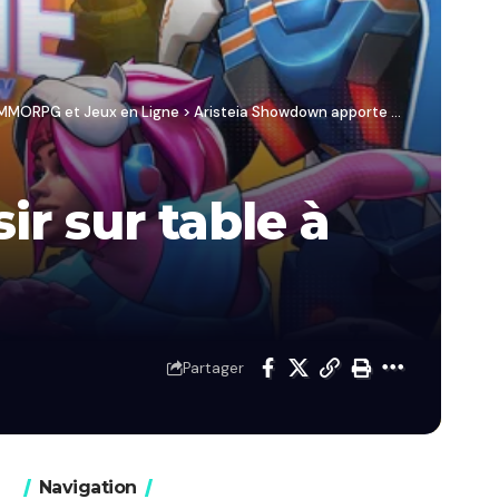
/ MMORPG et Jeux en Ligne
>
Aristeia Showdown apporte du plaisir sur table à votre écran
r sur table à
Partager
Navigation