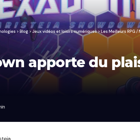
nologies
>
Blog
>
Jeux vidéos et loisirs numériques
>
Les Meilleurs RPG 
wn apporte du plaisi
min