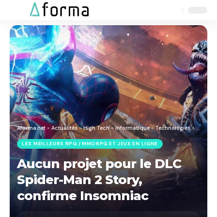
Aa
Font
Resizer
Aforma.net - Actualités - High Tech - Informatique - Technologies
>
Blog
>
J
LES MEILLEURS RPG / MMORPG ET JEUX EN LIGNE
Aucun projet pour le DLC
Spider-Man 2 Story,
confirme Insomniac