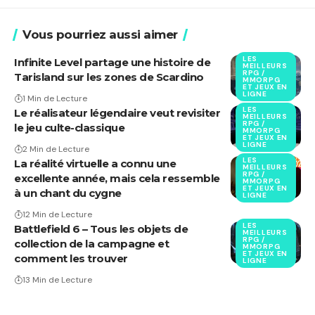
Vous pourriez aussi aimer
LES
Infinite Level partage une histoire de
MEILLEURS
RPG /
Tarisland sur les zones de Scardino
MMORPG
ET JEUX EN
LIGNE
1 Min de Lecture
LES
Le réalisateur légendaire veut revisiter
MEILLEURS
RPG /
le jeu culte-classique
MMORPG
ET JEUX EN
LIGNE
2 Min de Lecture
LES
La réalité virtuelle a connu une
MEILLEURS
RPG /
excellente année, mais cela ressemble
MMORPG
ET JEUX EN
à un chant du cygne
LIGNE
12 Min de Lecture
LES
Battlefield 6 – Tous les objets de
MEILLEURS
RPG /
collection de la campagne et
MMORPG
ET JEUX EN
comment les trouver
LIGNE
13 Min de Lecture