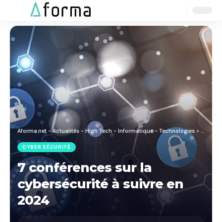
Aa
Font
Resizer
Aforma.net - Actualités - High Tech - Informatique - Technologies
>
Blog
>
C
CYBER SÉCURITÉ
7 conférences sur la
cybersécurité à suivre en
2024