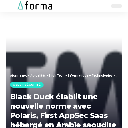
Aa
Font
Resizer
Aforma.net - Actualités - High Tech - Informatique - Technologies
>
Blog
>
C
CYBER SÉCURITÉ
Black Duck établit une
nouvelle norme avec
Polaris, First AppSec Saas
hébergé en Arabie saoudite