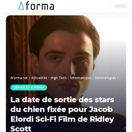
Aa
Font
Resizer
Aforma.net - Actualités - High Tech - Informatique - Technologies
>
Blog
>
S
SÉRIES ET CINÉMA
La date de sortie des stars
du chien fixée pour Jacob
Elordi Sci-Fi Film de Ridley
Scott