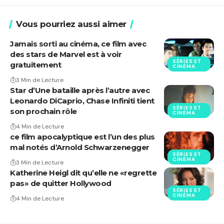
Vous pourriez aussi aimer
Jamais sorti au cinéma, ce film avec
des stars de Marvel est à voir
SÉRIES ET
gratuitement
CINÉMA
3 Min de Lecture
Star d’Une bataille après l’autre avec
Leonardo DiCaprio, Chase Infiniti tient
SÉRIES ET
son prochain rôle
CINÉMA
4 Min de Lecture
ce film apocalyptique est l’un des plus
mal notés d’Arnold Schwarzenegger
SÉRIES ET
CINÉMA
3 Min de Lecture
Katherine Heigl dit qu’elle ne «regrette
pas» de quitter Hollywood
SÉRIES ET
CINÉMA
4 Min de Lecture