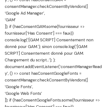
consentManager.checkConsentByVendors([
‘Google Ad Manager’,
‘GAM’
]); if (hasConsentGAM.some(fournisseur =>
fournisseur[‘Has Consent’] === faux))
console.log(‘[GAM SCRIPT] Consentement non
donné pour GAM.’); sinon console.log(‘[GAM
SCRIPT] Consentement donné pour GAM.
Chargement du script…’); );
document.addEventListener(‘consentManagerRead
y’, () => const hasConsentGoogleFonts =
consentManager.checkConsentByVendors([
‘Google Fonts’,
‘Google Web Fonts’
]); if (hasConsentGoogleFonts.some(fournisseur =>
fournisseur[‘Has Consent’] === faux))