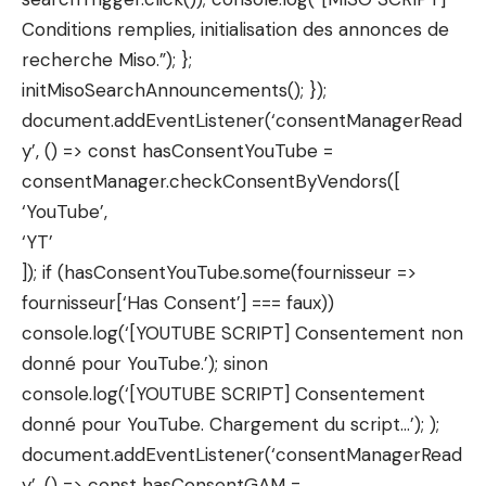
Conditions remplies, initialisation des annonces de
recherche Miso.”); };
initMisoSearchAnnouncements(); });
document.addEventListener(‘consentManagerRead
y’, () => const hasConsentYouTube =
consentManager.checkConsentByVendors([
‘YouTube’,
‘YT’
]); if (hasConsentYouTube.some(fournisseur =>
fournisseur[‘Has Consent’] === faux))
console.log(‘[YOUTUBE SCRIPT] Consentement non
donné pour YouTube.’); sinon
console.log(‘[YOUTUBE SCRIPT] Consentement
donné pour YouTube. Chargement du script…’); );
document.addEventListener(‘consentManagerRead
y’, () => const hasConsentGAM =