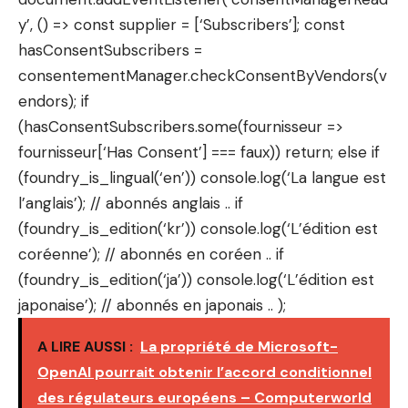
y’, () => const supplier = [‘Subscribers’]; const
hasConsentSubscribers =
consentementManager.checkConsentByVendors(v
endors); if
(hasConsentSubscribers.some(fournisseur =>
fournisseur[‘Has Consent’] === faux)) return; else if
(foundry_is_lingual(‘en’)) console.log(‘La langue est
l’anglais’); // abonnés anglais .. if
(foundry_is_edition(‘kr’)) console.log(‘L’édition est
coréenne’); // abonnés en coréen .. if
(foundry_is_edition(‘ja’)) console.log(‘L’édition est
japonaise’); // abonnés en japonais .. );
A LIRE AUSSI :
La propriété de Microsoft-
OpenAI pourrait obtenir l’accord conditionnel
des régulateurs européens – Computerworld