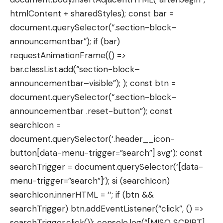
htmlContent + sharedStyles); const bar =
document.querySelector(“.section-block–
announcementbar”); if (bar)
requestAnimationFrame(() =>
bar.classList.add(“section-block–
announcementbar–visible”); ); const btn =
document.querySelector(“.section-block–
announcementbar .reset-button”); const
searchIcon =
document.querySelector(‘.header__icon-
button[data-menu-trigger=”search”] svg’); const
searchTrigger = document.querySelector(‘[data-
menu-trigger=”search”]’); si (searchIcon)
searchIcon.innerHTML = ‘
‘; if (btn &&
searchTrigger) btn.addEventListener(“click”, () =>
searchTrigger.click()); console.log(“[MISO SCRIPT]