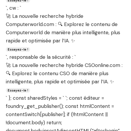
Essayez-le !
`, cw : `
🚀 La nouvelle recherche hybride
Computerworld.com : 🔍 Explorez le contenu de
Computerworld de manière plus intelligente, plus
rapide et optimisée par l’IA. ✨
Essayez-le !
`, responsable de la sécurité : `
🚀 La nouvelle recherche hybride CSOonline.com :
🔍 Explorez le contenu CSO de manière plus
intelligente, plus rapide et optimisée par l’IA. ✨
Essayez-le !
` }; const sharedStyles = ` `; const éditeur =
foundry_get_publisher(); const htmlContent =
contentSwitch[publisher]; if (!htmlContent ||
!document.body) return;
document.body.insertAdjacentHTML(“afterbegin”,