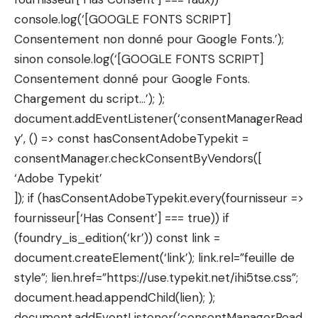
console.log(‘[GOOGLE FONTS SCRIPT]
Consentement non donné pour Google Fonts.’);
sinon console.log(‘[GOOGLE FONTS SCRIPT]
Consentement donné pour Google Fonts.
Chargement du script…’); );
document.addEventListener(‘consentManagerRead
y’, () => const hasConsentAdobeTypekit =
consentManager.checkConsentByVendors([
‘Adobe Typekit’
]); if (hasConsentAdobeTypekit.every(fournisseur =>
fournisseur[‘Has Consent’] === true)) if
(foundry_is_edition(‘kr’)) const link =
document.createElement(‘link’); link.rel=”feuille de
style”; lien.href=”https://use.typekit.net/ihi5tse.css”;
document.head.appendChild(lien); );
document.addEventListener(‘consentManagerRead