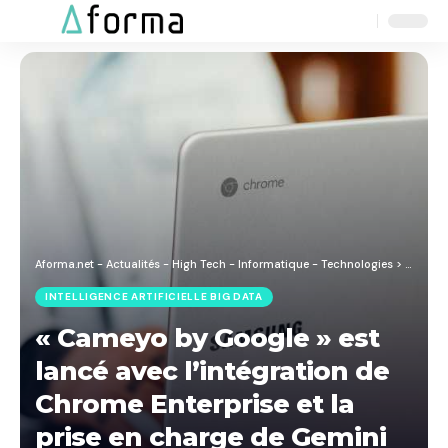
Aa
Font
Resizer
Aforma.net - Actualités - High Tech - Informatique - Technologies
>
Blog
>
I
INTELLIGENCE ARTIFICIELLE BIG DATA
« Cameyo by Google » est
lancé avec l’intégration de
Chrome Enterprise et la
prise en charge de Gemini