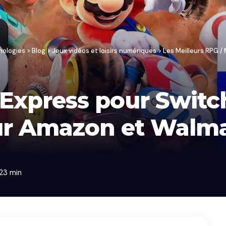
nologies
>
Blog
>
Jeux vidéos et loisirs numériques
>
Les Meilleurs RPG 
Express pour Switch
ur Amazon et Walm
 23 min