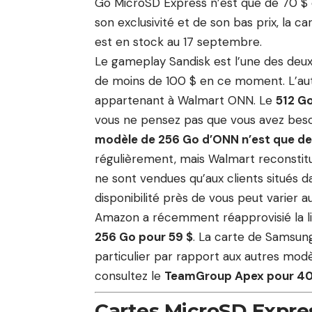
Go MicroSD Express n’est que de 70 $ 
son exclusivité et de son bas prix, la ca
est en stock au 17 septembre.
Le gameplay Sandisk est l’une des deux
de moins de 100 $ en ce moment. L’aut
appartenant à Walmart ONN. Le
512 G
vous ne pensez pas que vous avez bes
modèle de 256 Go d’ONN n’est que de
régulièrement, mais Walmart reconstitu
ne sont vendues qu’aux clients situés d
disponibilité près de vous peut varier au
Amazon a récemment réapprovisié la li
256 Go pour 59 $
. La carte de Samsung
particulier par rapport aux autres mod
consultez
le
TeamGroup Apex pour 40
Cartes MicroSD Expre