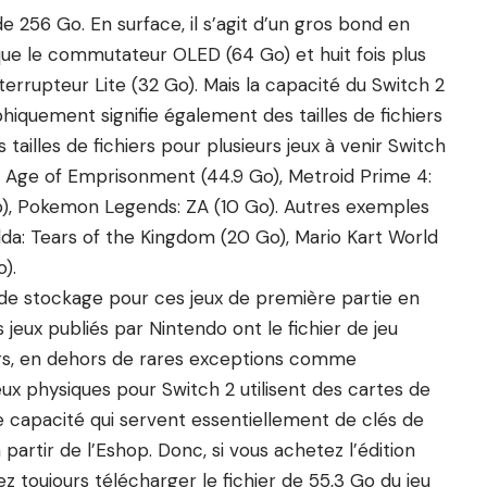
 256 Go. En surface, il s’agit d’un gros bond en
d que le commutateur OLED (64 Go) et huit fois plus
nterrupteur Lite (32 Go). Mais la capacité du Switch 2
phiquement signifie également des tailles de fichiers
 tailles de fichiers pour plusieurs jeux à venir Switch
s: Age of Emprisonment (44.9 Go), Metroid Prime 4:
 Go), Pokemon Legends: ZA (10 Go). Autres exemples
elda: Tears of the Kingdom (20 Go), Mario Kart World
).
de stockage pour ces jeux de première partie en
s jeux publiés par Nintendo ont le fichier de jeu
iers, en dehors de rares exceptions comme
eux physiques pour Switch 2 utilisent des cartes de
le capacité qui servent essentiellement de clés de
 partir de l’Eshop. Donc, si vous achetez l’édition
 toujours télécharger le fichier de 55,3 Go du jeu