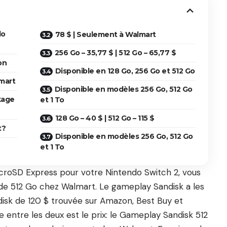
do
78 $ | Seulement à Walmart
256 Go – 35,77 $ | 512 Go – 65,77 $
on
Disponible en 128 Go, 256 Go et 512 Go
mart
Disponible en modèles 256 Go, 512 Go
kage
et 1 To
128 Go – 40 $ | 512 Go – 115 $
t?
Disponible en modèles 256 Go, 512 Go
et 1 To
icroSD Express pour votre Nintendo Switch 2, vous
 de 512 Go chez Walmart. Le gameplay Sandisk a les
isk de 120 $ trouvée sur Amazon, Best Buy et
 entre les deux est le prix: le Gameplay Sandisk 512