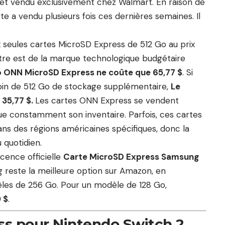
et vendu exclusivement chez Walmart. En raison de
rte a vendu plusieurs fois ces dernières semaines. Il
 seules cartes MicroSD Express de 512 Go au prix
re est de la marque technologique budgétaire
o ONN MicroSD Express ne coûte que 65,77 $
. Si
oin de 512 Go de stockage supplémentaire,
Le
 35,77 $.
Les cartes ONN Express se vendent
e constamment son inventaire. Parfois, ces cartes
ans des régions américaines spécifiques, donc la
 quotidien.
cence officielle
Carte MicroSD Express Samsung
 reste la meilleure option sur Amazon, en
èles de 256 Go. Pour un modèle de 128 Go,
 $
.
ss pour Nintendo Switch 2