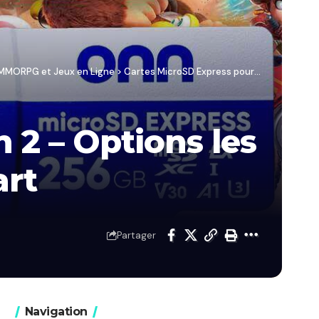
/ MMORPG et Jeux en Ligne
>
Cartes MicroSD Express pour Switch 2 – Options les moins chères sur Amazon et Walmart
 2 – Options les
art
Partager
Navigation