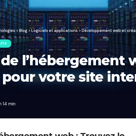
nologies
>
Blog
>
Logiciels et applications
>
Développement web et créat
ITE
 de l’hébergement w
 pour votre site int
h 14 min
hébergement web : Trouvez le