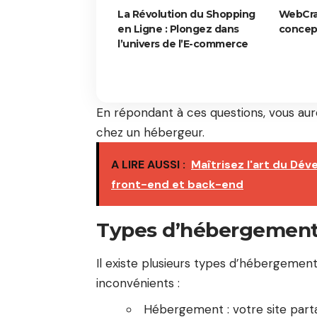
La Révolution du Shopping
WebCraf
en Ligne : Plongez dans
concept
l’univers de l’E-commerce
En répondant à ces questions, vous au
chez un hébergeur.
A LIRE AUSSI :
Maîtrisez l'art du Dé
front-end et back-end
Types d’hébergemen
Il existe plusieurs types d’hébergeme
inconvénients :
Hébergement : votre site part