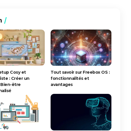
n
etup Cosy et
Tout savoir sur Freebox OS :
iste : Créer un
fonctionnalités et
 Bien-être
avantages
alisé