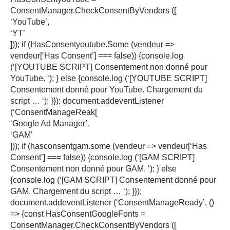
ConsentManager.CheckConsentByVendors ([
‘YouTube’,
‘YT’
])); if (HasConsentyoutube.Some (vendeur =>
vendeur[‘Has Consent’] === false)) {console.log
(‘[YOUTUBE SCRIPT] Consentement non donné pour
YouTube. ‘); } else {console.log (‘[YOUTUBE SCRIPT]
Consentement donné pour YouTube. Chargement du
script … ‘); }}); document.addeventListener
(‘ConsentManageReak[
‘Google Ad Manager’,
‘GAM’
])); if (hasconsentgam.some (vendeur => vendeur[‘Has
Consent’] === false)) {console.log (‘[GAM SCRIPT]
Consentement non donné pour GAM. ‘); } else
{console.log (‘[GAM SCRIPT] Consentement donné pour
GAM. Chargement du script … ‘); }});
document.addeventListener (‘ConsentManageReady’, ()
=> {const HasConsentGoogleFonts =
ConsentManager.CheckConsentByVendors ([