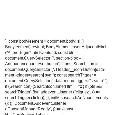
`; const bodyleement = document.body; si (!
Bodyleement) revient; BodyElement.InsertAdjacentHtml
(“AftereBegin”, htmlContent); const btn =
document.QuerySelector (“. section-bloc –
Announancebar .reset-button”); const SearchIcon =
document.QuerySelector (“. Header__icon-Button[data-
menu-trigger=search] svg “); const searchTrigger =
document.QuerySelector (‘[data-menu-trigger=”search”]’);
if (SearchIcon) {SearchIcon.InnerHtml = ‘‘;; } if (btn &&
searchTrigger) {btn.addeventListener (“cliquez”, () =>
searchTrigger.click ()); }}; initMisosearchAnNouncements
(); }); Document.AddeventListener
(‘ConsentManageReady’, () => {const
HasConSentyouTube =