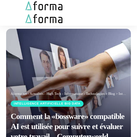
Aforma.net - Actualités - High Tech - Informatique - Technologies
>
Blog
>
Intelligence artificielle Big Data
INTELLIGENCE ARTIFICIELLE BIG DATA
Comment la «bossware» compatible
AI est utilisée pour suivre et évaluer
votre travail – Computerworld