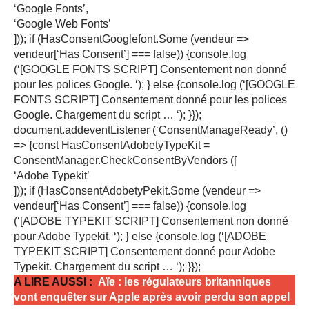
‘Google Fonts’,
‘Google Web Fonts’
])); if (HasConsentGooglefont.Some (vendeur =>
vendeur[‘Has Consent’] === false)) {console.log
(‘[GOOGLE FONTS SCRIPT] Consentement non donné
pour les polices Google. ‘); } else {console.log (‘[GOOGLE
FONTS SCRIPT] Consentement donné pour les polices
Google. Chargement du script … ‘); }});
document.addeventListener (‘ConsentManageReady’, ()
=> {const HasConsentAdobetyTypeKit =
ConsentManager.CheckConsentByVendors ([
‘Adobe Typekit’
])); if (HasConsentAdobetyPekit.Some (vendeur =>
vendeur[‘Has Consent’] === false)) {console.log
(‘[ADOBE TYPEKIT SCRIPT] Consentement non donné
pour Adobe Typekit. ‘); } else {console.log (‘[ADOBE
TYPEKIT SCRIPT] Consentement donné pour Adobe
Typekit. Chargement du script … ‘); }});
A LIRE AUSSI :
Aïe : les régulateurs britanniques
vont enquêter sur Apple après avoir perdu son appel