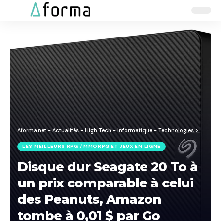
Aa
Font
Resizer
Aforma.net - Actualités - High Tech - Informatique - Technologies
>
Blog
>
J
LES MEILLEURS RPG / MMORPG ET JEUX EN LIGNE
Disque dur Seagate 20 To à
un prix comparable à celui
des Peanuts, Amazon
tombe à 0,01 $ par Go