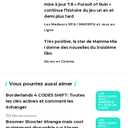
mise à jour 7.8 « Pursuit of Ruin »
continue l’histoire du jeu un an et
demi plus tard
Les Meilleurs RPG / MMORPG et Jeux en
Ligne
Très positive, la star de Mamma Mia
! donne des nouvelles du troisième
film
Séries et Cinéma
Vous pourriez aussi aimer
LES
Borderlands 4 CODES SHIFT: Toutes
MEILLEURS
RPG /
les clés actives et comment les
MMORPG
ET JEUX EN
échanger
LIGNE
3 Min de Lecture
LES
Boomer Shooter étrange mais cool
MEILLEURS
RPG /
maintenant disponible sur Steam