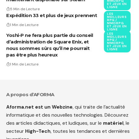
MMORPG
ET JEUX EN
LIGNE
5 Min de Lecture
LES
Expédition 33 et plus de jeux prennent
MEILLEURS
RPG /
MMORPG
1 Min de Lecture
ET JEUX EN
LIGNE
LES
Yoshi-P ne fera plus partie du conseil
MEILLEURS
RPG /
d’administration de Square Enix, et
MMORPG
ET JEUX EN
nous sommes sûrs qu’il ne pourrait
LIGNE
pas être plus heureux
1 Min de Lecture
A propos d’AFORMA
Aforma.net est un Webzine
, qui traite de l’actualité
informatique et des nouvelles technologies. Découvrez
des articles didactiques, et ludiques, sur le
matériel
, le
secteur
High-Tech
, toutes les tendances et dernières