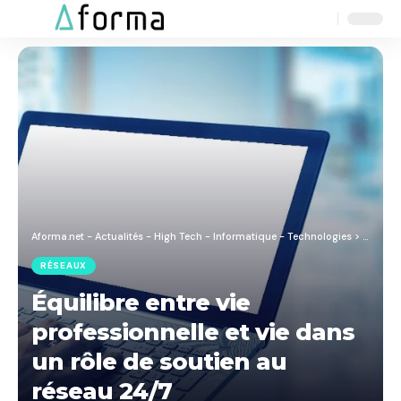
Aa
Font
Resizer
Aforma.net - Actualités - High Tech - Informatique - Technologies
>
Blog
>
R
RÉSEAUX
Équilibre entre vie
professionnelle et vie dans
un rôle de soutien au
réseau 24/7