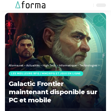
Aa
Font
Resizer
Aforma.net - Actualités - High Tech - Informatique - Technologies
>
Blog
>
J
LES MEILLEURS RPG / MMORPG ET JEUX EN LIGNE
Galactic Frontier
maintenant disponible sur
PC et mobile