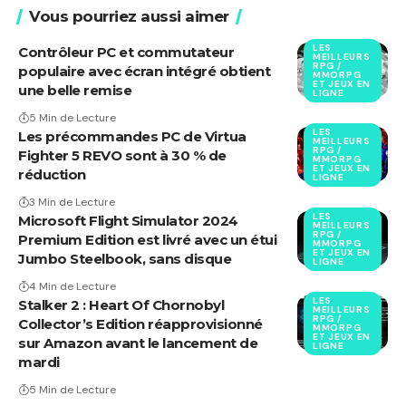
Vous pourriez aussi aimer
LES
Contrôleur PC et commutateur
MEILLEURS
RPG /
populaire avec écran intégré obtient
MMORPG
ET JEUX EN
une belle remise
LIGNE
5 Min de Lecture
LES
Les précommandes PC de Virtua
MEILLEURS
RPG /
Fighter 5 REVO sont à 30 % de
MMORPG
ET JEUX EN
réduction
LIGNE
3 Min de Lecture
LES
Microsoft Flight Simulator 2024
MEILLEURS
RPG /
Premium Edition est livré avec un étui
MMORPG
ET JEUX EN
Jumbo Steelbook, sans disque
LIGNE
4 Min de Lecture
LES
Stalker 2 : Heart Of Chornobyl
MEILLEURS
RPG /
Collector’s Edition réapprovisionné
MMORPG
ET JEUX EN
sur Amazon avant le lancement de
LIGNE
mardi
5 Min de Lecture