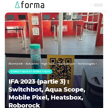
Aa
Font
Resizer
Aforma.net - Actualités - High Tech - Informatique - Technologies
>
Blog
>
M
DOMOTIQUE ET ROBOTIQUE
IFA 2023 (partie 3) :
Switchbot, Aqua Scope,
Mobile Pixel, Heatsbox,
Roborock