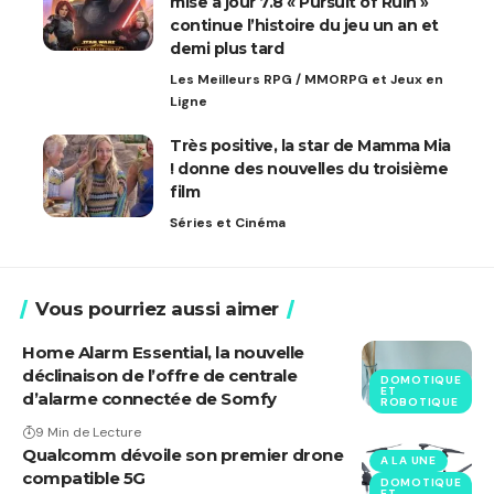
mise à jour 7.8 « Pursuit of Ruin »
continue l’histoire du jeu un an et
demi plus tard
Les Meilleurs RPG / MMORPG et Jeux en
Ligne
Très positive, la star de Mamma Mia
! donne des nouvelles du troisième
film
Séries et Cinéma
Vous pourriez aussi aimer
Home Alarm Essential, la nouvelle
déclinaison de l’offre de centrale
DOMOTIQUE
ET
d’alarme connectée de Somfy
ROBOTIQUE
9 Min de Lecture
Qualcomm dévoile son premier drone
A LA UNE
compatible 5G
DOMOTIQUE
ET