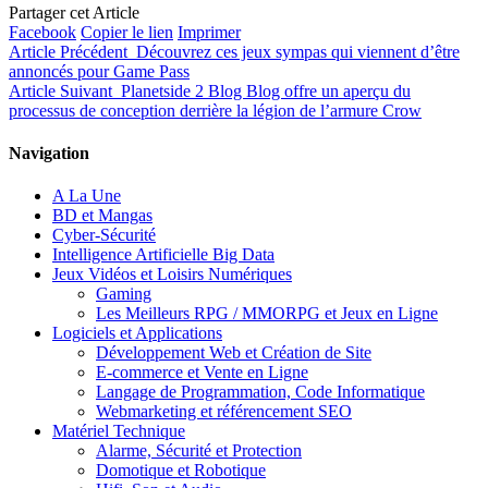
Partager cet Article
Facebook
Copier le lien
Imprimer
Article Précédent
Découvrez ces jeux sympas qui viennent d’être
annoncés pour Game Pass
Article Suivant
Planetside 2 Blog Blog offre un aperçu du
processus de conception derrière la légion de l’armure Crow
Navigation
A La Une
BD et Mangas
Cyber-Sécurité
Intelligence Artificielle Big Data
Jeux Vidéos et Loisirs Numériques
Gaming
Les Meilleurs RPG / MMORPG et Jeux en Ligne
Logiciels et Applications
Développement Web et Création de Site
E-commerce et Vente en Ligne
Langage de Programmation, Code Informatique
Webmarketing et référencement SEO
Matériel Technique
Alarme, Sécurité et Protection
Domotique et Robotique