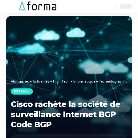
Aa
Font
Resizer
Aforma.net - Actualités - High Tech - Informatique - Technologies
>
Blog
>
R
RÉSEAUX
Cisco rachète la société de
surveillance Internet BGP
Code BGP