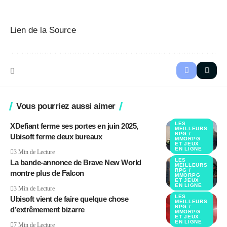
Lien de la Source
Vous pourriez aussi aimer
LES
XDefiant ferme ses portes en juin 2025,
MEILLEURS
RPG /
Ubisoft ferme deux bureaux
MMORPG
ET JEUX
EN LIGNE
3 Min de Lecture
LES
La bande-annonce de Brave New World
MEILLEURS
RPG /
montre plus de Falcon
MMORPG
ET JEUX
EN LIGNE
3 Min de Lecture
LES
Ubisoft vient de faire quelque chose
MEILLEURS
RPG /
d’extrêmement bizarre
MMORPG
ET JEUX
EN LIGNE
7 Min de Lecture