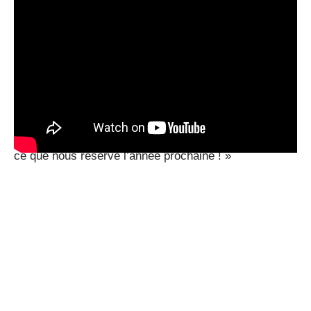
événements de progression.
Mars a le moins de détails, l’équipe disant simplement
: “Nous avons encore plus de planification à faire pour
mars et les mois suivants. À l’heure actuelle, nous
prévoyons de publier la prochaine boîte à musique de
souvenirs à débloquer en mars et de poursuivre la
progression. événements pour soutenir la sortie de la
classe Wild Soul Advanced en février. Nous verrons
ce que nous réserve l’année prochaine ! »