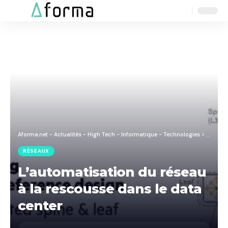
Aa
Font
Resizer
Aforma.net - Actualités - High Tech - Informatique - Technologies
>
Blog
>
R
RÉSEAUX
L’automatisation du réseau
à la rescousse dans le data
center