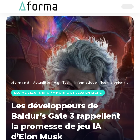
Aa
Font
Resizer
Aforma.net - Actualités - High Tech - Informatique - Technologies
>
Blog
>
J
LES MEILLEURS RPG / MMORPG ET JEUX EN LIGNE
Les développeurs de
Baldur’s Gate 3 rappellent
la promesse de jeu IA
d’Elon Musk