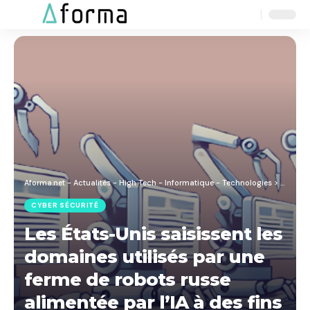
Aa
Font
Resizer
Aforma.net - Actualités - High Tech - Informatique - Technologies
>
Blog
>
C
CYBER SÉCURITÉ
Les États-Unis saisissent les
domaines utilisés par une
ferme de robots russe
alimentée par l’IA à des fins