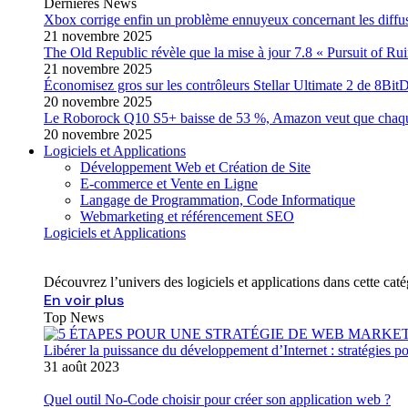
Dernières News
Xbox corrige enfin un problème ennuyeux concernant les diffusi
21 novembre 2025
The Old Republic révèle que la mise à jour 7.8 « Pursuit of Ruin
21 novembre 2025
Économisez gros sur les contrôleurs Stellar Ultimate 2 de 8Bi
20 novembre 2025
Le Roborock Q10 S5+ baisse de 53 %, Amazon veut que chaque u
20 novembre 2025
Logiciels et Applications
Développement Web et Création de Site
E-commerce et Vente en Ligne
Langage de Programmation, Code Informatique
Webmarketing et référencement SEO
Logiciels et Applications
Découvrez l’univers des logiciels et applications dans cette ca
En voir plus
Top News
Libérer la puissance du développement d’Internet : stratégies po
31 août 2023
Quel outil No-Code choisir pour créer son application web ?