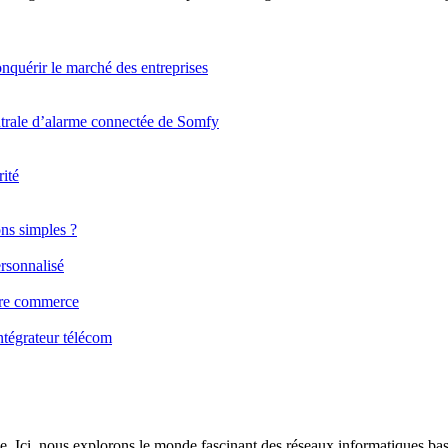
quérir le marché des entreprises
ntrale d’alarme connectée de Somfy
rité
ns simples ?
rsonnalisé
otre commerce
ntégrateur télécom
e. Ici, nous explorons le monde fascinant des réseaux informatiques bas