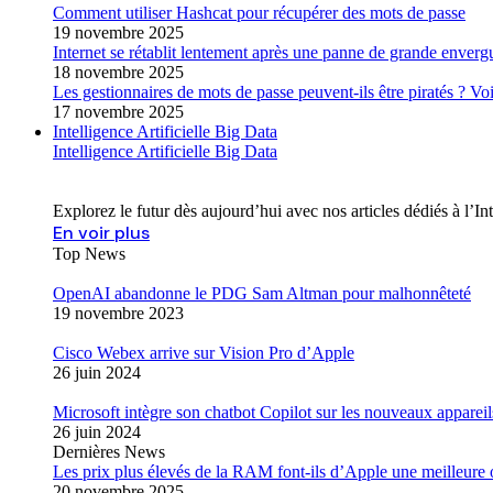
Comment utiliser Hashcat pour récupérer des mots de passe
19 novembre 2025
Internet se rétablit lentement après une panne de grande enverg
18 novembre 2025
Les gestionnaires de mots de passe peuvent-ils être piratés ? Voic
17 novembre 2025
Intelligence Artificielle Big Data
Intelligence Artificielle Big Data
Explorez le futur dès aujourd’hui avec nos articles dédiés à l’I
En voir plus
Top News
OpenAI abandonne le PDG Sam Altman pour malhonnêteté
19 novembre 2023
Cisco Webex arrive sur Vision Pro d’Apple
26 juin 2024
Microsoft intègre son chatbot Copilot sur les nouveaux appareil
26 juin 2024
Dernières News
Les prix plus élevés de la RAM font-ils d’Apple une meilleure
20 novembre 2025