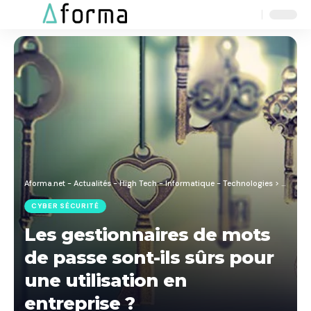
Aa
Font
Resizer
Aforma.net - Actualités - High Tech - Informatique - Technologies
>
Blog
>
C
CYBER SÉCURITÉ
Les gestionnaires de mots
de passe sont-ils sûrs pour
une utilisation en
entreprise ?