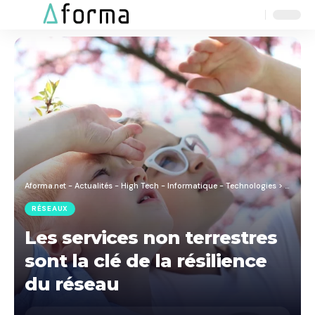
Aa
Font
Resizer
Aforma.net - Actualités - High Tech - Informatique - Technologies
>
Blog
>
R
RÉSEAUX
Les services non terrestres
sont la clé de la résilience
du réseau