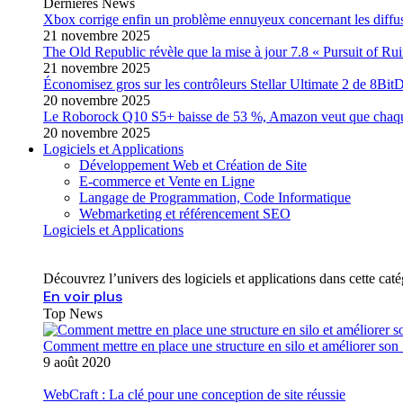
Dernières News
Xbox corrige enfin un problème ennuyeux concernant les diffusi
21 novembre 2025
The Old Republic révèle que la mise à jour 7.8 « Pursuit of Ruin
21 novembre 2025
Économisez gros sur les contrôleurs Stellar Ultimate 2 de 8Bi
20 novembre 2025
Le Roborock Q10 S5+ baisse de 53 %, Amazon veut que chaque u
20 novembre 2025
Logiciels et Applications
Développement Web et Création de Site
E-commerce et Vente en Ligne
Langage de Programmation, Code Informatique
Webmarketing et référencement SEO
Logiciels et Applications
Découvrez l’univers des logiciels et applications dans cette ca
En voir plus
Top News
Comment mettre en place une structure en silo et améliorer so
9 août 2020
WebCraft : La clé pour une conception de site réussie