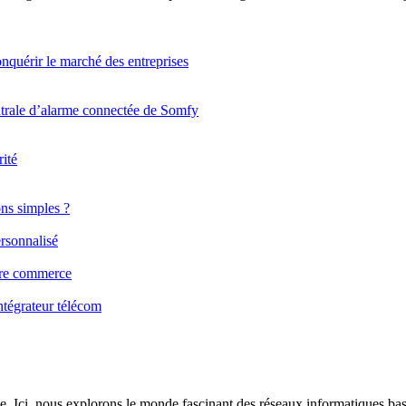
quérir le marché des entreprises
ntrale d’alarme connectée de Somfy
rité
ns simples ?
rsonnalisé
otre commerce
ntégrateur télécom
e. Ici, nous explorons le monde fascinant des réseaux informatiques bas