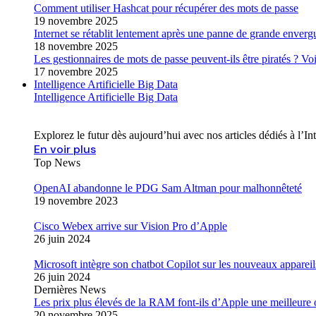
Comment utiliser Hashcat pour récupérer des mots de passe
19 novembre 2025
Internet se rétablit lentement après une panne de grande enverg
18 novembre 2025
Les gestionnaires de mots de passe peuvent-ils être piratés ? Voic
17 novembre 2025
Intelligence Artificielle Big Data
Intelligence Artificielle Big Data
Explorez le futur dès aujourd’hui avec nos articles dédiés à l’I
En voir plus
Top News
OpenAI abandonne le PDG Sam Altman pour malhonnêteté
19 novembre 2023
Cisco Webex arrive sur Vision Pro d’Apple
26 juin 2024
Microsoft intègre son chatbot Copilot sur les nouveaux appareil
26 juin 2024
Dernières News
Les prix plus élevés de la RAM font-ils d’Apple une meilleure
20 novembre 2025