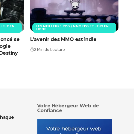
 JEUX EN
LES MEILLEURS RPG / MMORPG ET JEUX EN
LIGNE
noncé se
L’avenir des MMO est indie
ogie
2 Min de Lecture
 Destiny
Votre Hébergeur Web de
Confiance
chaque