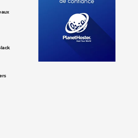
eaux
Black
ers