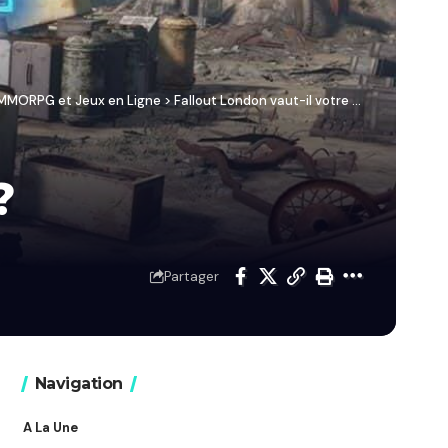
/ MMORPG et Jeux en Ligne
>
Fallout London vaut-il votre temps ?
?
Partager
Navigation
A La Une