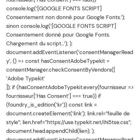
console.log(‘[GOOGLE FONTS SCRIPT]
Consentement non donné pour Google Fonts.’);
sinon console.log(‘[GOOGLE FONTS SCRIPT]
Consentement donné pour Google Fonts.
Chargement du script…’); );
document.addEventListener(‘consentManagerRead
y’, () => const hasConsentAdobeTypekit =
consentManager.checkConsentByVendors([
‘Adobe Typekit’
]); if (hasConsentAdobeTypekit.every(fournisseur =>
fournisseur[‘Has Consent’] === true)) if
(foundry_is_edition(‘kr’)) const link =
document.createElement(‘link’); link.rel=”feuille de
style”; lien.href=”https://use.typekit.net/ihi5tse.css”;
document.head.appendChild(lien); );
document.addEventListener(‘consentManagerRead