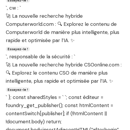
Essayez-le !
`, cw : `
🚀 La nouvelle recherche hybride
Computerworld.com : 🔍 Explorez le contenu de
Computerworld de manière plus intelligente, plus
rapide et optimisée par l’IA. ✨
Essayez-le !
`, responsable de la sécurité : `
🚀 La nouvelle recherche hybride CSOonline.com :
🔍 Explorez le contenu CSO de manière plus
intelligente, plus rapide et optimisée par l’IA. ✨
Essayez-le !
` }; const sharedStyles = ` `; const éditeur =
foundry_get_publisher(); const htmlContent =
contentSwitch[publisher]; if (!htmlContent ||
!document.body) return;
document.body.insertAdjacentHTML(“afterbegin”,