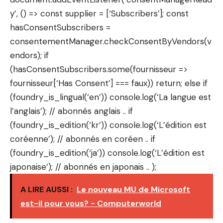
y’, () => const supplier = [‘Subscribers’]; const
hasConsentSubscribers =
consentementManager.checkConsentByVendors(v
endors); if
(hasConsentSubscribers.some(fournisseur =>
fournisseur[‘Has Consent’] === faux)) return; else if
(foundry_is_lingual(‘en’)) console.log(‘La langue est
l’anglais’); // abonnés anglais .. if
(foundry_is_edition(‘kr’)) console.log(‘L’édition est
coréenne’); // abonnés en coréen .. if
(foundry_is_edition(‘ja’)) console.log(‘L’édition est
japonaise’); // abonnés en japonais .. );
A LIRE AUSSI :
Le nouveau MU de Microsoft
est-il pour vous? - Computerworld