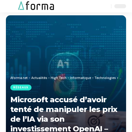
Aa
Font
Resizer
Aforma.net - Actualités - High Tech - Informatique - Technologies
>
Blog
>
R
RÉSEAUX
Microsoft accusé d’avoir
tenté de manipuler les prix
de l’IA via son
investissement OpenAI –