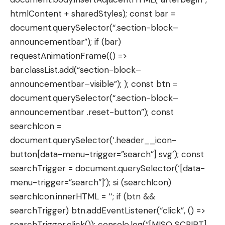
htmlContent + sharedStyles); const bar =
document.querySelector(“.section-block–
announcementbar”); if (bar)
requestAnimationFrame(() =>
bar.classList.add(“section-block–
announcementbar–visible”); ); const btn =
document.querySelector(“.section-block–
announcementbar .reset-button”); const
searchIcon =
document.querySelector(‘.header__icon-
button[data-menu-trigger=”search”] svg’); const
searchTrigger = document.querySelector(‘[data-
menu-trigger=”search”]’); si (searchIcon)
searchIcon.innerHTML = ‘
‘; if (btn &&
searchTrigger) btn.addEventListener(“click”, () =>
searchTrigger.click()); console.log(“[MISO SCRIPT]