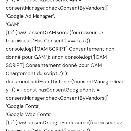
consentManager.checkConsentByVendors([
‘Google Ad Manager’,
‘GAM’
]); if (hasConsentGAM.some(fournisseur =>
fournisseur[‘Has Consent’] === faux))
console.log(‘[GAM SCRIPT] Consentement non
donné pour GAM.’); sinon console.log(‘[GAM
SCRIPT] Consentement donné pour GAM.
Chargement du script…’); );
document.addEventListener(‘consentManagerRead
y’, () => const hasConsentGoogleFonts =
consentManager.checkConsentByVendors([
‘Google Fonts’,
‘Google Web Fonts’
]); if (hasConsentGoogleFonts.some(fournisseur =>
fournisseur[‘Has Consent’] === faux))