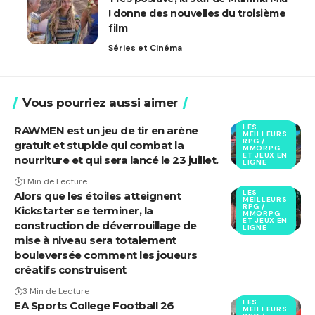
! donne des nouvelles du troisième
film
Séries et Cinéma
Vous pourriez aussi aimer
LES
RAWMEN est un jeu de tir en arène
MEILLEURS
RPG /
gratuit et stupide qui combat la
MMORPG
ET JEUX EN
nourriture et qui sera lancé le 23 juillet.
LIGNE
1 Min de Lecture
LES
Alors que les étoiles atteignent
MEILLEURS
RPG /
Kickstarter se terminer, la
MMORPG
ET JEUX EN
construction de déverrouillage de
LIGNE
mise à niveau sera totalement
bouleversée comment les joueurs
créatifs construisent
3 Min de Lecture
LES
EA Sports College Football 26
MEILLEURS