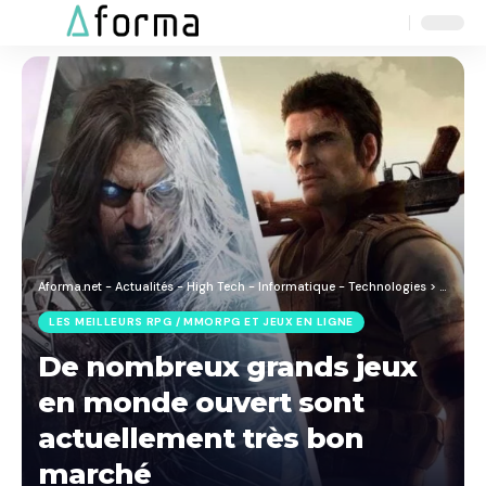
Aa
Font
Resizer
Aforma.net - Actualités - High Tech - Informatique - Technologies
>
Blog
>
J
LES MEILLEURS RPG / MMORPG ET JEUX EN LIGNE
De nombreux grands jeux
en monde ouvert sont
actuellement très bon
marché