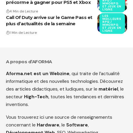
RPG /
précorme à gagner pour PS5 et Xbox
MMORPG
ET JEUX EN
LIGNE
4 Min de Lecture
LES
Call Of Duty arrive sur le Game Pass et
MEILLEURS
RPG /
plus d’actualités de la semaine
MMORPG
ET JEUX EN
LIGNE
1 Min de Lecture
A propos d’AFORMA
Aforma.net est un Webzine
, qui traite de l’actualité
informatique et des nouvelles technologies. Découvrez
des articles didactiques, et ludiques, sur le
matériel
, le
secteur
High-Tech
, toutes les tendances et dernières
inventions.
Vous trouverez ici une source de renseignements
concernant le
Hardware
, le
Software
,
Développement Web
, SEO, Webmarketing,