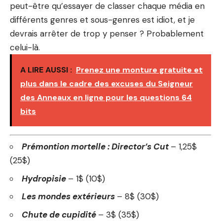
peut-être qu’essayer de classer chaque média en
différents genres et sous-genres est idiot, et je
devrais arrêter de trop y penser ? Probablement
celui-là.
A LIRE AUSSI :
Prenez une monture gratuite et
plus dans le cadre des excuses du Seigneur
des Anneaux en ligne pour les questions 64
bits
Prémontion mortelle : Director’s Cut
– 1,25$
(25$)
Hydropisie
– 1$ (10$)
Les mondes extérieurs
– 8$ (30$)
Chute de cupidité
– 3$ (35$)