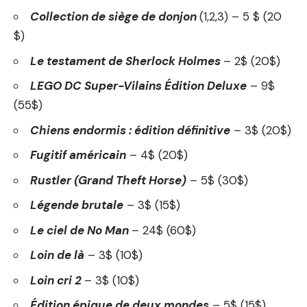
Collection de siège de donjon
(1,2,3) – 5 $ (20
$)
Le testament de Sherlock Holmes
– 2$ (20$)
LEGO DC Super-Vilains Édition Deluxe
– 9$
(55$)
Chiens endormis : édition définitive
– 3$ (20$)
Fugitif américain
– 4$ (20$)
Rustler (Grand Theft Horse)
– 5$ (30$)
Légende brutale
– 3$ (15$)
Le ciel de No Man
– 24$ (60$)
Loin de là
– 3$ (10$)
Loin cri 2
– 3$ (10$)
Édition épique de deux mondes
– 5$ (15$)