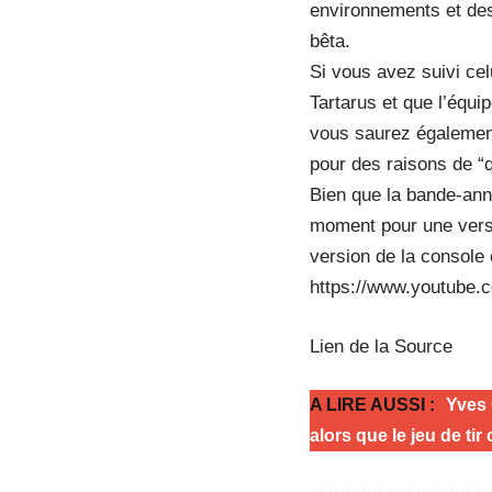
environnements et des
bêta.
Si vous avez suivi cel
Tartarus et que l’éq
vous saurez également 
pour des raisons de “
Bien que la bande-ann
moment pour une versi
version de la console
https://www.youtube
Lien de la Source
A LIRE AUSSI :
Yves 
alors que le jeu de ti