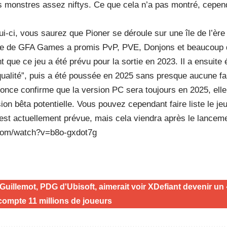
 monstres assez niftys. Ce que cela n’a pas montré, cepend
ui-ci, vous saurez que Pioner se déroule sur une île de l’ère
uipe de GFA Games a promis PvP, PVE, Donjons et beaucoup
que ce jeu a été prévu pour la sortie en 2023. Il a ensuite 
qualité”, puis a été poussée en 2025 sans presque aucune fa
once confirme que la version PC sera toujours en 2025, elle
on bêta potentielle. Vous pouvez cependant faire liste le j
 est actuellement prévue, mais cela viendra après le lancem
.com/watch?v=b8o-gxdot7g
Guillemot, PDG d'Ubisoft, aimerait voir XDefiant devenir un 
r compte 11 millions de joueurs