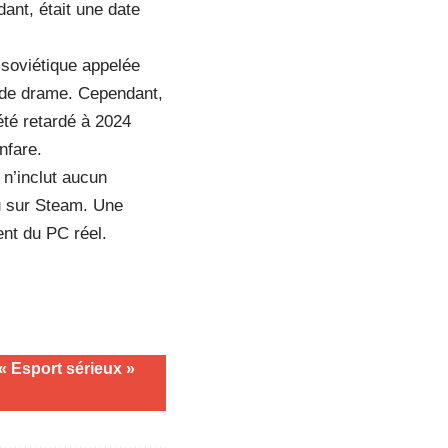
ant, était une date
 soviétique appelée
 de drame. Cependant,
été retardé à 2024
nfare.
 n’inclut aucun
eu sur Steam. Une
ent du PC réel.
« Esport sérieux »