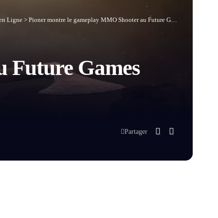
en Ligne
>
Pioner montre le gameplay MMO Shooter au Future Games Show, toujours pas de date bêta
u Future Games
Partager