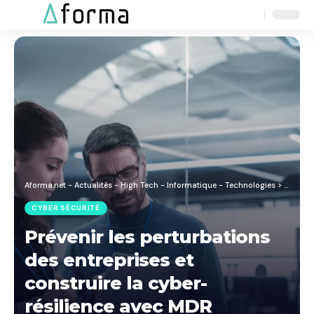
Aa
Font
Resizer
Aforma.net - Actualités - High Tech - Informatique - Technologies
>
Blog
>
C
CYBER SÉCURITÉ
Prévenir les perturbations
des entreprises et
construire la cyber-
résilience avec MDR