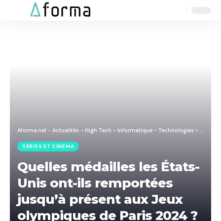
Aa
Font
Resizer
Aforma.net - Actualités - High Tech - Informatique - Technologies
>
Blog
>
S
SÉRIES ET CINÉMA
Quelles médailles les États-
Unis ont-ils remportées
jusqu’à présent aux Jeux
olympiques de Paris 2024 ?