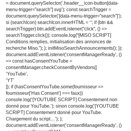
= document.querySelector(‘.header__icon-button[data-
menu-trigger=”search”] svg’); const searchTrigger =
document.querySelector(‘[data-menu-trigger=”search”]’);
si (searchIcon) searchIcon.innerHTML = ‘‘; if (btn &&
searchTrigger) btn.addEventListener(“click”, () =>
searchTrigger.click()); console.log(“[MISO SCRIPT]
Conditions remplies, initialisation des annonces de
recherche Miso.”); }; initMisoSearchAnnouncements(); });
document.addEventListener(‘consentManagerReady’, ()
=> const hasConsentYouTube =
consentManager.checkConsentByVendors([
‘YouTube’,
‘YT’
]); if (hasConsentYouTube.some(fournisseur =>
fournisseur[‘Has Consent’] === faux))
console.log(‘[YOUTUBE SCRIPT] Consentement non
donné pour YouTube.’); sinon console.log(‘[YOUTUBE
SCRIPT] Consentement donné pour YouTube.
Chargement du script…’); );
document.addEventListener(‘consentManagerReady’, ()