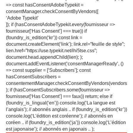
=> const hasConsentAdobeTypekit =
consentManager.checkConsentByVendors([
‘Adobe Typekit’
]); if (hasConsentAdobeTypekit.every(fournisseur =>
fournisseur[‘Has Consent’] === true)) if
(foundry_is_edition(‘kr’)) const link =
document.createElement(‘link’); link.rel=”feuille de style”;
lien.href=”https://use.typekit.net/ihi5tse.css”;
document.head.appendChild(lien); );
document.addEventListener(‘consentManagerReady’, ()
=> const supplier = [‘Subscribers’]; const
hasConsentSubscribers =
consentementManager.checkConsentByVendors(vendors
); if (hasConsentSubscribers.some(fournisseur =>
fournisseur[‘Has Consent’] === faux)) return; else if
(foundry_is_lingual(‘en’)) console.log(‘La langue est
l’anglais’); // abonnés anglais .. if (foundry_is_edition(‘kr’))
console.log(‘L’édition est coréenne’); // abonnés en
coréen .. if (foundry_is_edition(‘ja’)) console.log(‘L’édition
est japonaise’); // abonnés en japonais .. );