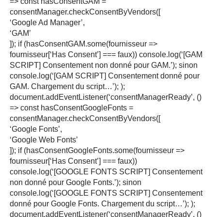
=> const hasConsentGAM =
consentManager.checkConsentByVendors([
‘Google Ad Manager’,
‘GAM’
]); if (hasConsentGAM.some(fournisseur =>
fournisseur[‘Has Consent’] === faux)) console.log(‘[GAM
SCRIPT] Consentement non donné pour GAM.’); sinon
console.log(‘[GAM SCRIPT] Consentement donné pour
GAM. Chargement du script…’); );
document.addEventListener(‘consentManagerReady’, ()
=> const hasConsentGoogleFonts =
consentManager.checkConsentByVendors([
‘Google Fonts’,
‘Google Web Fonts’
]); if (hasConsentGoogleFonts.some(fournisseur =>
fournisseur[‘Has Consent’] === faux))
console.log(‘[GOOGLE FONTS SCRIPT] Consentement
non donné pour Google Fonts.’); sinon
console.log(‘[GOOGLE FONTS SCRIPT] Consentement
donné pour Google Fonts. Chargement du script…’); );
document.addEventListener(‘consentManagerReady’, ()