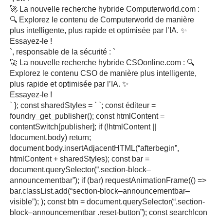
🚀 La nouvelle recherche hybride Computerworld.com :
🔍 Explorez le contenu de Computerworld de manière
plus intelligente, plus rapide et optimisée par l’IA. ✨
Essayez-le !
`, responsable de la sécurité : `
🚀 La nouvelle recherche hybride CSOonline.com : 🔍
Explorez le contenu CSO de manière plus intelligente,
plus rapide et optimisée par l’IA. ✨
Essayez-le !
` }; const sharedStyles = ` `; const éditeur =
foundry_get_publisher(); const htmlContent =
contentSwitch[publisher]; if (!htmlContent ||
!document.body) return;
document.body.insertAdjacentHTML(“afterbegin”,
htmlContent + sharedStyles); const bar =
document.querySelector(“.section-block–
announcementbar”); if (bar) requestAnimationFrame(() =>
bar.classList.add(“section-block–announcementbar–
visible”); ); const btn = document.querySelector(“.section-
block–announcementbar .reset-button”); const searchIcon