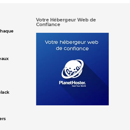
Votre Hébergeur Web de
Confiance
chaque
eaux
Black
ers