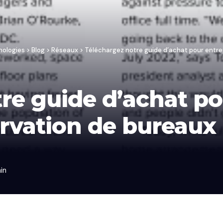
nologies
>
Blog
>
Réseaux
>
Téléchargez notre guide d’achat pour entrep
re guide d’achat po
ervation de bureaux
min