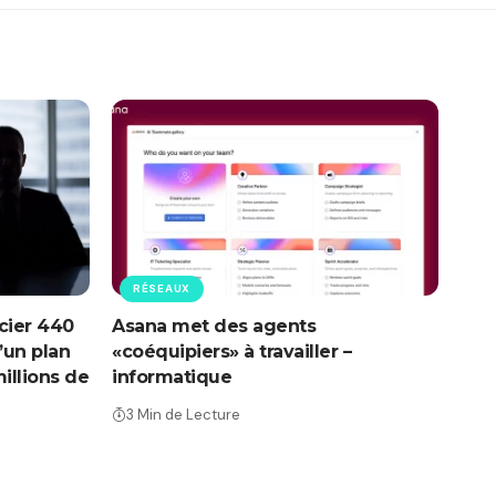
RÉSEAUX
cier 440
Asana met des agents
’un plan
«coéquipiers» à travailler –
illions de
informatique
3 Min de Lecture