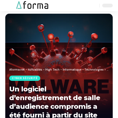
Aa
Font
Resizer
Aforma.net - Actualités - High Tech - Informatique - Technologies
>
Blog
>
C
CYBER SÉCURITÉ
Un logiciel
d’enregistrement de salle
d’audience compromis a
été fourni à partir du site