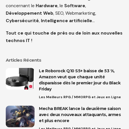
concernant le
Hardware
, le
Software
,
Développement Web
, SEO, Webmarketing,
Cybersécurité
,
Intelligence artificielle
…
Tout ce qui touche de près ou de loin aux nouvelles
technos IT !
Articles Récents
Le Roborock Q10 S5+ baisse de 53 %,
Amazon veut que chaque unité
disparaisse dès le premier jour du Black
Friday
Les Meilleurs RPG / MMORPG et Jeux en Ligne
Mecha BREAK lance la deuxième saison
avec deux nouveaux attaquants, armes
et plus encore
Les Meilleurs RPG / MMORPG et Jeux en Ligne